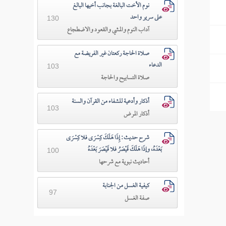
نوم الأخت البالغة بجانب أخيها البالغ
على سرير واحد
130
آداب النوم والمشي والقعود والاضطجاع
صلاة الحاجة ركعتان غير الفريضة مع
الدعاء
103
صلاة التسابيح والحاجة
أذكار وأدعية للشفاء من القرآن والسنة
103
أذكار المرض
شرح حديث: إِذَا هَلَكَ كِسْرَى فلا كِسْرَى
بَعْدَهُ، وإذَا هَلَكَ قَيْصَرُ فلا قَيْصَرَ بَعْدَهُ
100
أحاديث نبوية مع شرحها
كيفية الغسل من الجنابة
97
صفة الغسل