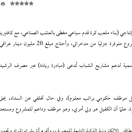
تاجي (بناء ملعب كرة قدم سباعي مغطى بالعشب الصناعي، مع كافتيريا
ملحقة به لبيع العصائر والحلويات للزبائن). تكلفة المشروع متوفرة جزئيًا من مدخراتي، وأحتاج مبلغ 20 مليون دينار عراق
رسمية لدعم مشاريع الشباب تُدعى (مبادرة ريادة) عبر مصرف الرشيد
يل موظف حكومي براتب معلوم)، وفي حال تخلفي عن السداد، يحق
. علمًا أن الكفيل هو ولي أمري، وهو موظف وداعم للمشروع ومستعد
ـ 20 مليون دينار نقدًا في بطاقتي الإلكترونية الذكية التابعة للمصرف، وأقوم أنا بشراء المواد وتجهيز