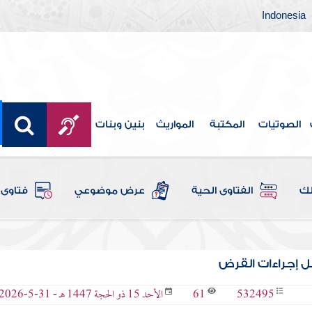
Indonesia
الصوتيات
المكتبة
المواريث
بنين وبنات
لك
الفتاوى الحية
عرض موضوعي
فتاوى 
بل إجراءات القرض
61
532495
الأحد 15 ذو الحجة 1447 هـ - 31-5-2026 م