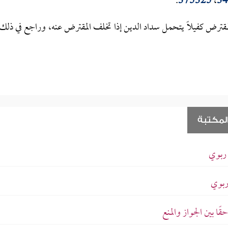
.
375325
،
34
مقترض كفيلاً يتحمل سداد الدين إذا تخلف المقترض عنه، وراجع في ذلك
لمكتبة
ربوي
ربوي
ا بين الجواز والمنع