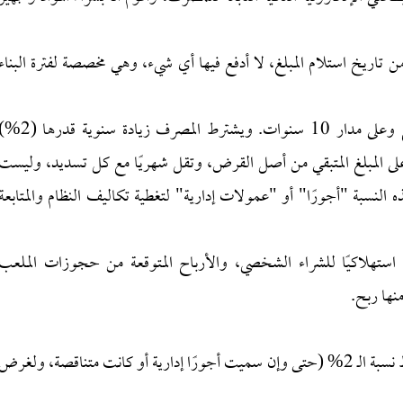
: يمنحني المصرف فترة سماح مدتها 3 أشهر من تاريخ استلام المبلغ، لا أدفع فيها أي شيء، وهي مخصصة لفترة البناء
طريقة التسديد والفوائد: يبدأ التسديد من الشهر الرابع وعلى مدار 10 سنوات. ويشترط المصرف زيادة سنوية ق
لى المبلغ المتبقي من أصل القرض، وتقل شهريًا مع كل تسديد، وليست
 النسبة "أجورًا" أو "عمولات إدارية" لتغطية تكاليف النظام والمتابعة
 استهلاكيًا للشراء الشخصي، والأرباح المتوقعة من حجوزات الملعب
منها ربح.
أولًا: هل يُعتبر هذا القرض من الربا المحرم بسبب اشتراط نسبة الـ 2% (حتى وإن سميت أجورًا إدارية أو كانت متناقصة، ولغرض