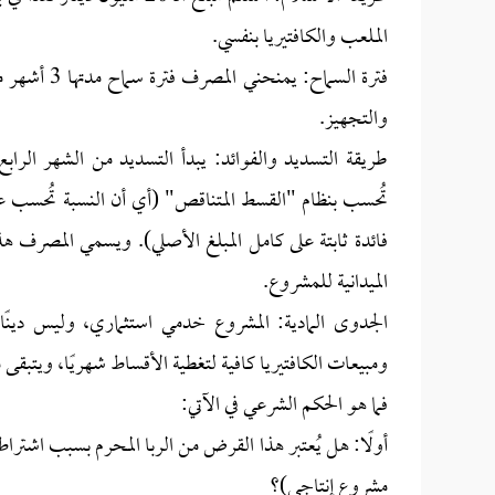
الملعب والكافتيريا بنفسي.
فترة السماح
والتجهيز.
تُحسب بنظام "القسط المتناقص" (أي أن النسبة تُحسب ع
فائدة ثابتة على كامل المبلغ الأصلي). ويسمي المصرف هذه
الميدانية للمشروع.
الجدوى المادية: المشروع خدمي استثماري، وليس دينًا
ومبيعات الكافتيريا كافية لتغطية الأقساط شهريًا، ويتبقى 
فما هو الحكم الشرعي في الآتي:
مشروع إنتاجي)؟