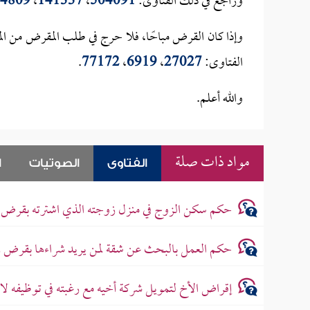
وراجع في ذلك الفتاوى:
504091
،
141337
،
4809
وإذا كان القرض مباحًا، فلا حرج في طلب المقرض من ال
الفتاوى:
27027
،
6919
،
77172
.
والله أعلم.
مواد ذات صلة
الفتاوى
الصوتيات
ا
حكم سكن الزوج في منزل زوجته الذي اشترته بقرض 
حكم العمل بالبحث عن شقة لمن يريد شراءها بقرض 
إقراض الأخ لتمويل شركة أخيه مع رغبته في توظيفه لاحقً