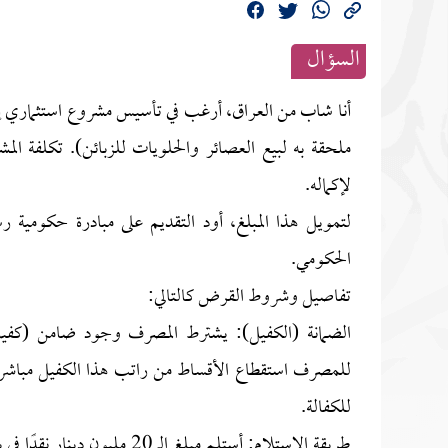
السؤال
أنا شاب من العراق، أرغب في تأسيس مشروع استثماري إن
لإكماله.
لتمويل هذا المبلغ، أود التقديم على مبادرة حكومية 
الحكومي.
تفاصيل وشروط القرض كالتالي:
الضمانة (الكفيل): يشترط المصرف وجود ضامن (كف
للمصرف استقطاع الأقساط من راتب هذا الكفيل مباشرة
للكفالة.
طريقة الاستلام: أستلم مبلغ ال