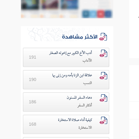
الأكثر مشاهدة
أدب الأخ الكبير مع إخوته الصغار
191
الآداب
علاقة ابن الزنا بأمه ومن زنى بها
190
النسب
دعـاء السفـر المسنون
186
أذكار السفر
كيفية أداء صلاة الاستخارة
168
الاستخارة