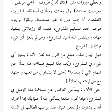
ويعطي مبررات مثل: (كان لديّ ظروف – أخي مريض –
تعرضت لحادث). ولما بحثت وسألت أصدقاءه المقربين،
اكتشفت أن جميع مبرراته غير صحيحة. ونظرًا لوجود
موعد محدد لتسليم المشروع، قمت أنا وزملائي بتنفيذ
مهامه، وبفضل الله أنهينا المشروع، وهو لم يفعل أي شيء
نهائيًا في المشروع.
فهل يجوز طلب مبلغ من المال منه نظرًا لأنه لم ينجز أي
شيء في المشروع، ويُعد هذا المبلغ مساهمة منه بدلًا عن
المهام التي لم ينفذها؟ (حتى لا يتساوى من تعب واجتهد
مع من لم يتعب إطلاقًا).
حتى الآن، لم يسألني الدكتور عن مساهمة هذا الزميل في
المشروع، فماذا أقول عندما يسألني عنه؟ علمًا بأنه إذا أخبرته
أنه لم يشارك ولم يفعل شيئًا، فقد يرسب الطالب في السنة