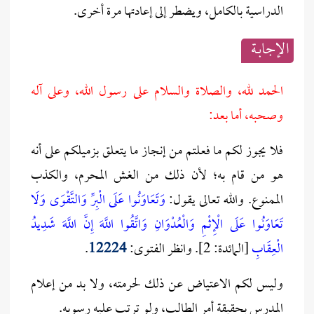
الدراسية بالكامل، ويضطر إلى إعادتها مرة أخرى.
الإجابــة
الحمد لله، والصلاة والسلام على رسول الله، وعلى آله
وصحبه، أما بعد:
فلا يجوز لكم ما فعلتم من إنجاز ما يتعلق بزميلكم على أنه
هو من قام به؛ لأن ذلك من الغش المحرم، والكذب
الممنوع.
والله تعالى يقول:
وَتَعَاوَنُوا عَلَى الْبِرِّ وَالتَّقْوَى وَلَا
تَعَاوَنُوا عَلَى الْإِثْمِ وَالْعُدْوَانِ وَاتَّقُوا اللَّهَ إِنَّ اللَّهَ شَدِيدُ
الْعِقَابِ
[المائدة: 2]. وانظر الفتوى:
12224
.
وليس لكم الاعتياض عن ذلك لحرمته، ولا بد من إعلام
المدرس بحقيقة أمر الطالب، ولو ترتب عليه رسوبه.