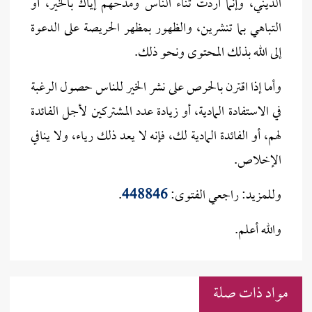
الديني، وإنما أردت ثناء الناس ومدحهم إياك بالخير، أو
التباهي بما تنشرين، والظهور بمظهر الحريصة على الدعوة
إلى الله بذلك المحتوى ونحو ذلك.
وأما إذا اقترن بالحرص على نشر الخير للناس حصول الرغبة
في الاستفادة المادية، أو زيادة عدد المشتركين لأجل الفائدة
لهم، أو الفائدة المادية لك، فإنه لا يعد ذلك رياء، ولا ينافي
الإخلاص.
وللمزيد: راجعي الفتوى:
448846
.
والله أعلم.
مواد ذات صلة