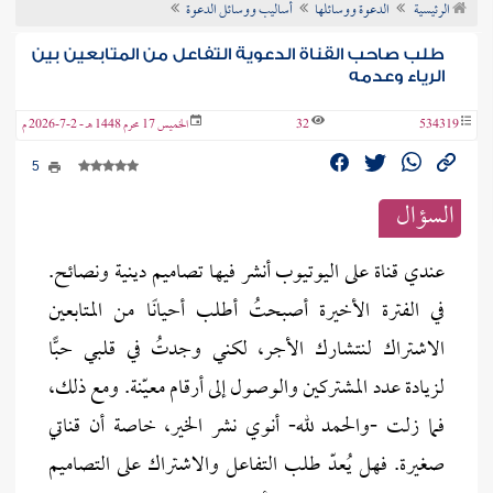
الرئيسية
الدعوة ووسائلها
أساليب ووسائل الدعوة
ن الفتوى
طلب صاحب القناة الدعوية التفاعل من المتابعين بين
الرياء وعدمه
534319
32
الخميس 17 محرم 1448 هـ - 2-7-2026 م
5
السؤال
عندي قناة على اليوتيوب أنشر فيها تصاميم دينية ونصائح.
في الفترة الأخيرة أصبحتُ أطلب أحيانًا من المتابعين
الاشتراك لنتشارك الأجر، لكني وجدتُ في قلبي حبًّا
لزيادة عدد المشتركين والوصول إلى أرقام معيّنة. ومع ذلك،
فما زلت -والحمد لله- أنوي نشر الخير، خاصة أن قناتي
صغيرة. فهل يُعدّ طلب التفاعل والاشتراك على التصاميم