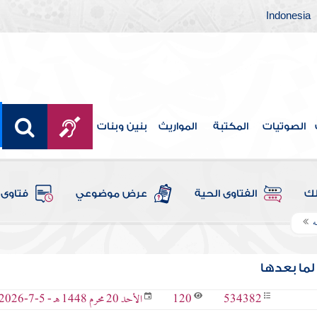
Indonesia
الصوتيات
المكتبة
المواريث
بنين وبنات
لك
الفتاوى الحية
عرض موضوعي
فتاوى 
ه
لما بعدها
120
534382
الأحد 20 محرم 1448 هـ - 5-7-2026 م