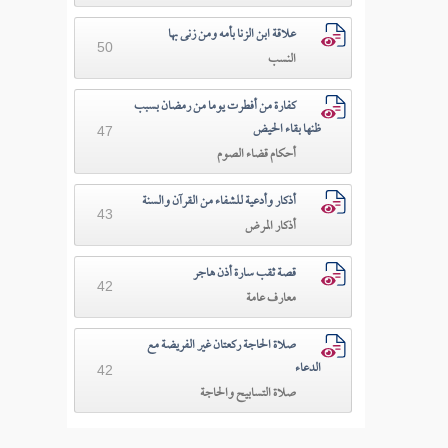
علاقة ابن الزنا بأمه ومن زنى بها
50
النسب
كفارة من أفطرت يوما من رمضان بسبب
ظنها بقاء الحيض
47
أحكام قضاء الصوم
أذكار وأدعية للشفاء من القرآن والسنة
43
أذكار المرض
قصة ثقب سارة أذن هاجر
42
معارف عامة
صلاة الحاجة ركعتان غير الفريضة مع
الدعاء
42
صلاة التسابيح والحاجة