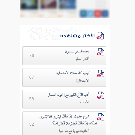
الأكثر مشاهدة
دعـاء السفـر المسنون
76
أذكار السفر
كيفية أداء صلاة الاستخارة
67
الاستخارة
أدب الأخ الكبير مع إخوته الصغار
58
الآداب
شرح حديث: إِذَا هَلَكَ كِسْرَى فلا كِسْرَى
بَعْدَهُ، وإذَا هَلَكَ قَيْصَرُ فلا قَيْصَرَ بَعْدَهُ
52
أحاديث نبوية مع شرحها