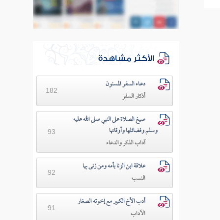
الأكثر مشاهدة
دعـاء السفـر المسنون
182
أذكار السفر
صيغ الصلاة على النبي صلى الله عليه
وسلم وفضائلها وأوقاتها
93
آداب الذكر والدعاء
علاقة ابن الزنا بأمه ومن زنى بها
92
النسب
أدب الأخ الكبير مع إخوته الصغار
91
الآداب