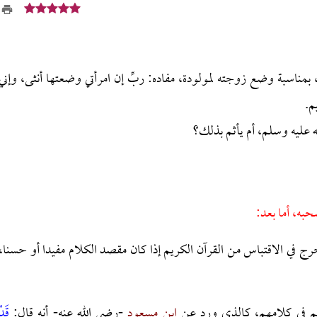
 بمناسبة وضع زوجته لمولودة، مفاده: ربِّ إن امرأتي وضعتها أنثى، وإني
م.
ه عليه وسلم، أم يأثم بذلك؟
حبه، أما بعد:
 حرج في الاقتباس من القرآن الكريم إذا كان مقصد الكلام مفيدا أو حسنا،
يم في كلامهم، كالذي ورد عن
ابن مسعود
-رضي الله عنه- أنه قال:
قَدْ