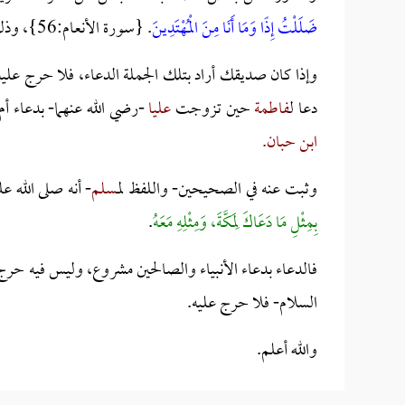
ضَلَلْتُ إِذًا وَمَا أَنَا مِنَ الْمُهْتَدِينَ
. {سورة الأنعام:56}، وذلك حين سئل عن مسألة أخطأ فيها غيره.
وإذا كان صديقك أراد بتلك الجملة الدعاء، فلا حرج علي
دعا ل
فاطمة
حين تزوجت
عليا
-رضي الله عنهما- بدعاء أم
ابن حبان.
وثبت عنه في الصحيحين- واللفظ ل
مسلم
- أنه صلى الله ع
بِمِثْلِ مَا دَعَاكَ لِمَكَّةَ، وَمِثْلِهِ مَعَهُ
.
فالدعاء بدعاء الأنبياء والصالحين مشروع، وليس فيه حرج
السلام- فلا حرج عليه.
والله أعلم.