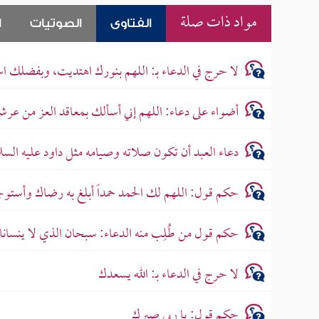
مواد ذات صلة
الفتاوى
الصوتيات
ا
لا حرج في الدعاء بـ: اللهم بنورك اهتديت، وبفضلك اس
أضواء على دعاء: اللهم إني أسألك بمعاقد العز من عرش
دعاء العبد أن تكون صلاته وصيامه مثل داود عليه السل
حكم قول: اللهم لك الحمد حمداً أبلغ به رضاك وأستوج
حكم قول من طُلِب منه الدعاء: سبحان الذي لا ينسانا 
لا حرج في الدعاء بـ: الله يسعدك
حكم قول: يا ربي صبرك