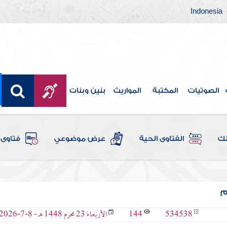
Indonesia
الصوتيات
المكتبة
المواريث
بنين وبنات
لك
الفتاوى الحية
عرض موضوعي
فتاوى 
م
144
534538
الأربعاء 23 محرم 1448 هـ - 8-7-2026 م