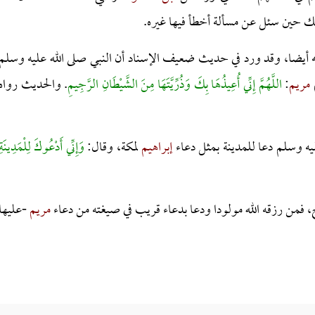
ه أيضا، وقد ورد في حديث ضعيف الإسناد أن النبي صلى الله عليه وسلم
مريم
:
اللَّهُمَّ إِنِّي أُعِيذُهَا بِكَ وَذُرِّيَّتَهَا مِنَ الشَّيْطَانِ الرَّجِيمِ
. والحديث رواه
ليه وسلم دعا للمدينة بمثل دعاء
إبراهيم
لمكة، وقال:
وَإِنِّي أَدْعُوكَ لِلْمَدِينَةِ
، فمن رزقه الله مولودا ودعا بدعاء قريب في صيغته من دعاء
مريم
-عليها