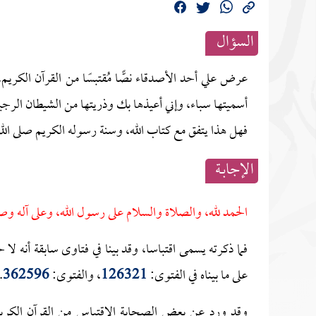
السؤال
عرض علي أحد الأصدقاء نصًّا مُقتبسًا من القرآن الكريم،
أسميتها سباء، وإني أعيذها بك وذريتها من الشيطان الرجي
فهل هذا يتفق مع كتاب الله، وسنة رسوله الكريم صلى الل
الإجابــة
الحمد لله، والصلاة والسلام على رسول الله، وعلى آله وص
فما ذكرته يسمى اقتباسا، وقد بينا في فتاوى سابقة أنه لا
على ما بيناه في الفتوى:
126321
، والفتوى:
362596
.
وقد ورد عن بعض الصحابة الاقتباس من القرآن الكر