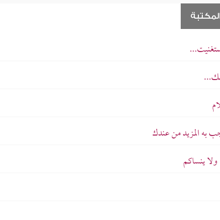
لمكتبة
تغنيت...
ك...
ام
ب به المزيد من عندك
ولا ينساكم