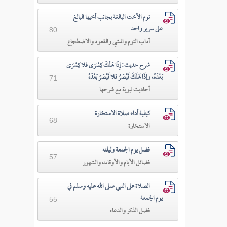
نوم الأخت البالغة بجانب أخيها البالغ
على سرير واحد
80
آداب النوم والمشي والقعود والاضطجاع
شرح حديث: إِذَا هَلَكَ كِسْرَى فلا كِسْرَى
بَعْدَهُ، وإذَا هَلَكَ قَيْصَرُ فلا قَيْصَرَ بَعْدَهُ
71
أحاديث نبوية مع شرحها
كيفية أداء صلاة الاستخارة
68
الاستخارة
فضل يوم الجمعة وليلته
57
فضائل الأيام والأوقات والشهور
الصلاة على النبي صلى الله عليه وسلم في
يوم الجمعة
55
فضل الذكر والدعاء