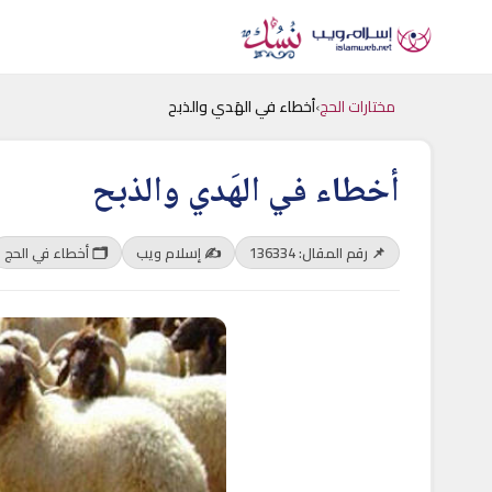
مختارات الحج
›
أخطاء في الهَدي والذبح
أخطاء في الهَدي والذبح
📌 رقم المقال: 136334
✍️ إسلام ويب
🗂 أخطاء في الحج