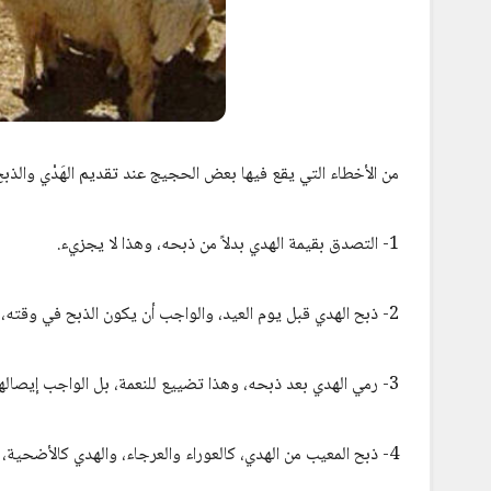
من الأخطاء التي يقع فيها بعض الحجيج عند تقديم الهَدْي والذبح
1- التصدق بقيمة الهدي بدلاً من ذبحه، وهذا لا يجزيء.
2- ذبح الهدي قبل يوم العيد، والواجب أن يكون الذبح في وقته، وهو يوم العيد وثلاثة أيام بعده.
3- رمي الهدي بعد ذبحه، وهذا تضييع للنعمة، بل الواجب إيصالها إلى الفقراء والمحتاجين، وله أن يأكل منها إن شاء.
4- ذبح المعيب من الهدي، كالعوراء والعرجاء، والهدي كالأضحية، يشترط فيه ما يشترط فيها من السلامة من العيوب البيِّنة.