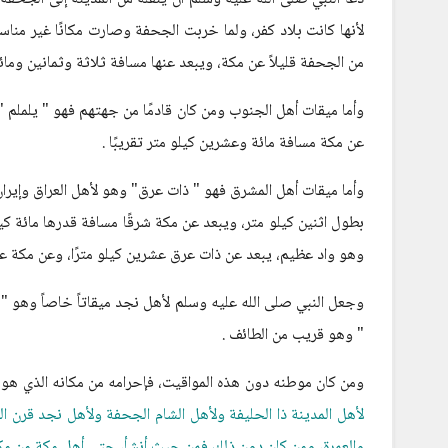
لأنها كانت بلاد كفر، ولما خربت الجحفة وصارت مكانًا غير مناس
من الجحفة قليلاً عن مكة، ويبعد عنها مسافة ثلاثة وثمانين ومائة 
وأما ميقات أهل الجنوب ومن كان قادمًا من جهتهم فهو " يلملم "
عن مكة مسافة مائة وعشرين كيلو متر تقريبًا .
وأما ميقات أهل المشرق فهو " ذات عرق" وهو لأهل العراق وإير
بطول اثنين كيلو متر، ويبعد عن مكة شرقًا مسافة قدرها مائة كيل
وهو واد عظيم، يبعد عن ذات عرق عشرين كيلو مترًا، وعن مكة عشري
وجعل النبي صلى الله عليه وسلم لأهل نجد ميقاتاً خاصاً وهو " 
" وهو قريب من الطائف .
ومن كان موطنه دون هذه المواقيت، فإحرامه من مكانه الذي هو 
لأهل المدينة ذا الحليفة ولأهل الشام الجحفة ولأهل نجد قرن ال
والعمرة، ومن كان دون ذلك فمن حيث أنشأ، حتى أهل مكة من م