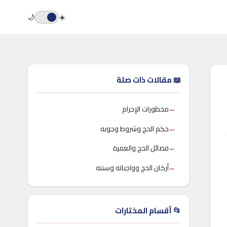
🌙
☀️
📖 مقالات ذات صلة
←
محظورات الإحرام
←
حكم الحج وشروط وجوبه
←
فضائل الحج والعمرة
←
أركان الحج وواجباته وسننه
📂 أقسام المختارات