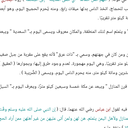
ب للحجاج، اتخذ الناس بدلها ميقات رابغ، ومنه يُحرم الحجيج اليوم، وهو أبعد
كيلو متر تقريبًا .
 و يلملم اسم لتلك المنطقة، والمكان معروف ويسمى اليوم بـ" السعدية " ويبعد
ان ومن كان في جهتهم، وسمي بـ "ذات عرق" لأنه يقع على مقربة من جبل صغير
و متر تقريبًا، وهي اليوم مهجورة، لعدم وجود طرق إليها؛ وبجوارها ( العقيق )
ن ومائة كيلو متر، منه يحرم الناس اليوم، ويسمى ( الضَّريبة ) .
قرن المنازل " ويبعد عن مكة خمسة وسبعين كيلو مترًا، ويعرف اليوم بـ" السيل
فيه لقول
ابن عباس
رضي الله عنهما، قال: (
إن النبي صلى الله عليه وسلم وقّت
منازل ولأهل اليمن يلملم، هن لهن ولمن أتى عليهن من غير أهلهن ممن أراد الحج
كة
) متفق عليه.