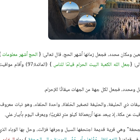
ين ومكان محدد، فجعل زمانها أشهر الحج، قال تعالى: {
الحج أشهر معلومات
}
جعل الله الكعبة البيت الحرام قيامًا للناس
} (المائدة:97) وأقام مواقي
 ومحدد، فجعل لكل جهة من الجهات ميقاتًا للإحرام.
قات ذي الحليفة، والحليفة تصغير الحَلفاة، واحدة الحلفاء، وهو نبات معروف،
 عن مكة، إذ يبعد عنها أربعمائة كيلو مترٍ تقريبًا؛ ويعرف اليوم بأبيار علي.
لجحفة" وهي قرية قديمة اجتحفها السيل وجرفها فزالت، وحل بها الوباء الذي
 في قوله: (
اللهم انقل حُمَّاها - أي حُمَّى المدينة - إلى الجحفة
) رواه
البخاري