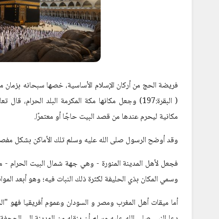
فريضة الحج من أركان الإسلام الأساسية، خصها سبحانه بزمان مع
( البقرة:197) وجعل مكانها مكة المكرمة البلد الحرام، قال تعالى: {
مكانية ليحرم عندها من قصد البيت حاجًا أو معتمرًا.
وقد أوضح الرسول صلى الله عليه وسلم تلك الأماكن بشكل مفصل
فجعل لأهل المدينة المنورة - وهي جهة شمال البيت الحرام - مي
وسمي المكان بذي الحليفة لكثرة ذلك النبات فيه؛ وهو أبعد المواقيت
أما ميقات أهل المغرب ومصر و السودان وعموم أفريقيا فهو "ا
دعا النبي صلى الله عليه وسلم أن ينقله من المدينة إلى الجحفة