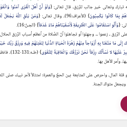
بارك وتعالى خير جالب للرّزق، قال تعالى: {
وَلَوْ أَنَّ أَهْلَ الْقُرَى آمَنُوا وَاتَّقَوْ
َاهُمْ بِمَا كَانُوا يَكْسِبُونَ
} (الأعراف:96)، وقال تعالى: {
وَمَنْ يَتَّقِ اللَّهَ يَجْعَلْ لَه
وَأَلَّوِ اسْتَقَامُوا عَلَى الطَّرِيقَةِ لَأَسْقَيْنَاهُمْ مَاءً غَدَقاً
} (الجـنّ:16).
الرّزق ـ زعموا ـ، وجهِلوا أو تجاهلوا أنّ الصّلاة من أعظم أسباب الرّزق الحلال،
كَ إِلَى مَا مَتَّعْنَا بِهِ أَزْوَاجاً مِنْهُمْ زَهْرَةَ الْحَيَاةِ الدُّنْيَا لِنَفْتِنَهُمْ فِيهِ وَرِزْقُ رَبِّكَ خَيْر
ْ عَلَيْهَا لا نَسْأَلُكَ رِزْقاً نَحْنُ نَرْزُقُكَ وَالْعَاقِبَةُ لِلتَّقْوَى
} (طـه:131-132)، فانظ
ها، وأمر الأهل بها.
قلة المال، واحرص على المتابعة بين الحجّ والعمرة؛ امتثالاً لأمر نبيك صلى الله
ويجعل مثواك الجنة.