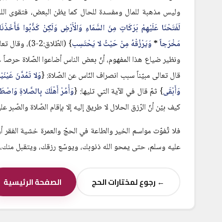
وليس مذهبة للمال ومفسدة للحال كما يظن البعض، فتقوى الله ت
لَفَتَحْنَا عَلَيْهِمْ بَرَكَاتٍ مِنَ السَّمَاءِ وَالْأَرْضِ وَلَكِنْ كَذَّبُوا فَأَخَذْن
مَخْرَجاً
*
وَيَرْزُقْهُ مِنْ حَيْثُ لا يَحْتَسِب
} (الطّلاق:2-3)، وقال تعالى: {
ونظير ضياع هذا المفهوم، أنّ بعض الناس أضاعوا الصّلاة حرصاً على 
قال تعالى مبيّناً سبب انصراف النّاس عن الصّلاة: {
وَلا تَمُدَّنَ عَيْنَيْ
وَأَبْقَى
} ثمّ قال في الآية التي تليها: {
وَأْمُرْ أَهْلَكَ بِالصَّلاةِ وَاصْطَبِر
كيف بيّن أنّ الرّزق الحلال لا طريق إليه إلا بإقام الصّلاة والصّبر علي
فلا تُفوّت مواسم الخير والطاعة في الحجّ والعمرة خشية الفقر أو 
عليه وسلم، حتى يمحو الله ذنوبك، ويوسّع رزقك، ويتقبل منك، 
← رجوع لمختارات الحج
الصفحة الرئيسية