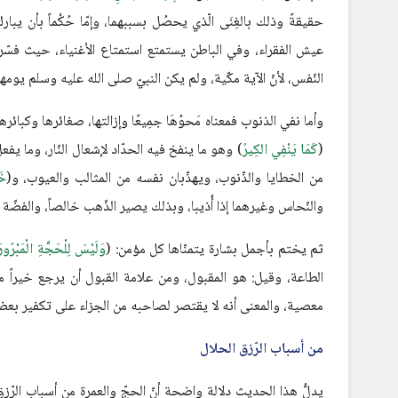
حقيقةً وذلك بالغِنَى الّذي يحصُل بسببهما، وإمّا حُكْماً بأن يب
عيش الفقراء، وفي الباطن يستمتع استمتاع الأغنياء، حيث فسّر 
النّفس، لأنّ الآية مكّية، ولم يكن النبيّ صلى الله عليه وسلم يومه
وأما نفي الذنوب فمعناه مَحوُهَا جمِيعًا وإزالتها، صغائرها وكبائر
(
كَمَا يَنْفِي الكِيرُ
) وهو ما ينفخ فيه الحدّاد لإشعال النّار، وما يفع
من الخطايا والذّنوب، ويهذّبان نفسه من المثالب والعيوب، و(
خَ
والنّحاس وغيرهما إذا أُذيبا، وبذلك يصير الذّهب خالصاً، والفضّ
ثم يختم بأجمل بشارة يتمنّاها كل مؤمن: (
وَلَيْسَ لِلْحَجَّةِ الْمَبْرُورَة
الطاعة، وقيل: هو المقبول، ومن علامة القبول أن يرجع خيراً مم
معصية، والمعنى أنه لا يقتصر لصاحبه من الجزاء على تكفير بعض 
من أسباب الرّزق الحلال
يدلُّ هذا الحديث دلالة واضحة أنّ الحجّ والعمرة من أسباب الرّ