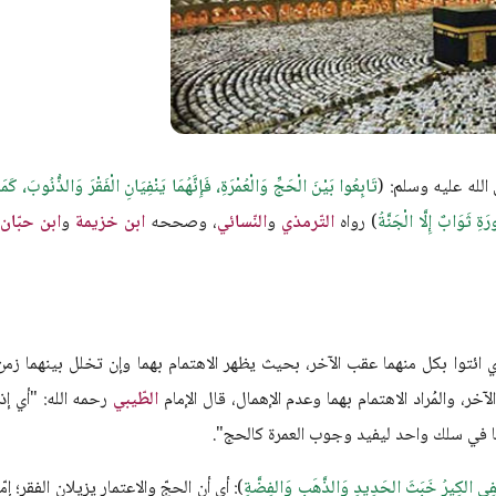
لله عليه وسلم: (
تَابِعُوا بَيْنَ الْحَجِّ وَالْعُمْرَةِ، فَإِنَّهُمَا يَنْفِيَانِ الْفَقْرَ وَالذُّنُوبَ، كَمَ
ِ ثَوَابٌ إِلَّا الْجَنَّةُ
) رواه
التّرمذي
و
النّسائي
، وصححه
ابن خزيمة
و
ابن حبّان
،
ي ائتوا بكل منهما عقب الآخر، بحيث يظهر الاهتمام بهما وإن تخلل بينهما زمن
ر الآخر، والمُراد الاهتمام بهما وعدم الإهمال، قال الإمام
الطّيبي
رحمه الله: "أي إذا
هُما في سلك واحد ليفيد وجوب العمرة كالحج".
يَنْفِي الكِيرُ خَبَثَ الحَدِيدِ وَالذَّهَبِ وَالفِضَّةِ
): أي أن الحجّ والاعتمار يزيلان الفقر؛ إمّا