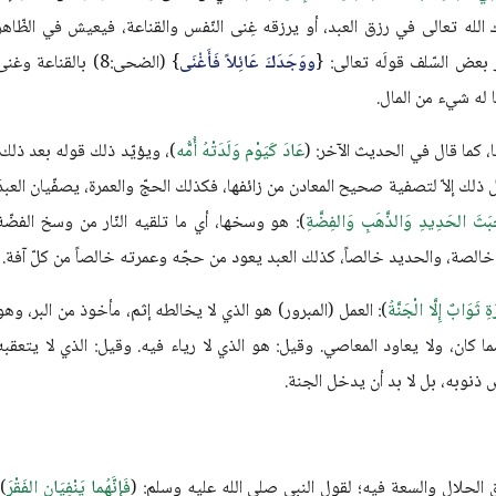
ارك الله تعالى في رزق العبد، أو يرزقه غِنى النّفس والقناعة، فيعيش في الظّاهر
بعض السّلف قولَه تعالى: {
ووَجَدَكَ عَائِلاً فَأَغْنَى
} (الضحى:8) بالقناعة وغن
ا له شيء من المال.
ها، كما قال في الحديث الآخر: (
عَادَ كَيَوْم وَلَدَتْهُ أُمُّه
)، ويؤيّد ذلك قوله بعد ذلك:
ل ذلك إلاّ لتصفية صحيح المعادن من زائفها، فكذلك الحجّ والعمرة، يصفّيان العبدَ
بَثَ الحَدِيدِ وَالذَّهَبِ وَالفِضَّةِ
): هو وسخها، أي ما تلقيه النّار من وسخ الفضّة
ة خالصة، والحديد خالصاً، كذلك العبد يعود من حجّه وعمرته خالصاً من كلّ آفة.
ِ ثَوَابٌ إِلَّا الْجَنَّةُ
): العمل (المبرور) هو الذي لا يخالطه إثم، مأخوذ من البر، وهو
ا كان، ولا يعاود المعاصي. وقيل: هو الذي لا رياء فيه. وقيل: الذي لا يتعقبه
ذنوبه، بل لا بد أن يدخل الجنة.
زق الحلال والسعة فيه؛ لقول النبي صلى الله عليه وسلم: (
فَإِنَّهُما يَنْفِيَانِ الفَقْرَ
)،