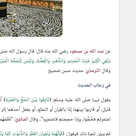
عن
عبد الله بن مسعود
رضي الله عنه قال: قال رسول الله صلى ا
يَنْفِي الْكِيرُ خَبَثَ الْحَدِيدِ وَالذَّهَبِ وَالْفِضَّةِ، وَلَيْسَ لِلْحَجَّةِ الْمَبْرُورَة
وقال
التّرمذي
: حديث حسن صحيح.
في رحاب الحديث
يقول نبينا صلى الله عليه وسلم: (
تَابِعُوا بَيْنَ الحَجِّ وَالعُمْرَةِ
): أ
قليل، أو قاربوا بينهما إمّا بالقِرَان أو التمتّع، أو بفعل أحدهما إث
اعتمرتم فحُجُّوا، وإذا حججتم فاعتمروا"، وقال
المناويّ
: "نَظَمَ
ثم يبيّن ثمرة ذلك فيقول: (
فَإِنَّهُما يَنْفِيَانِ الفَقْرَ وَالذُّنوُبَ كَمَا 