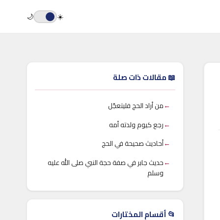
🌙
☀️
📖 مقالات ذات صلة
←
من أراد الحج فليتعجّل
←
رجع كيوم ولدته أمه
←
أحاديث صحيحة في الحج
←
حديث جابر في صفة حجة النبي صلى الله عليه
وسلم
📂 أقسام المختارات