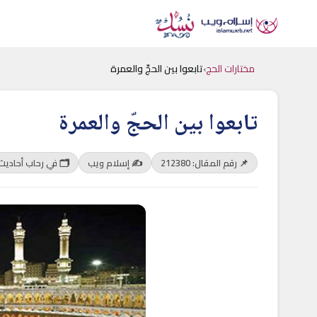
مختارات الحج
›
تابعوا بين الحجّ والعمرة
تابعوا بين الحجّ والعمرة
📌 رقم المقال: 212380
✍️ إسلام ويب
🗂 في رحاب أحاديث 