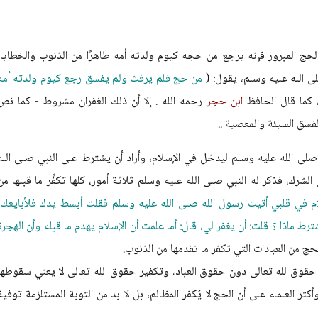
لحج المبرور فإنه يرجع من حجه كيوم ولدته أمه طاهرًا من الذنوب والخطايا؛
 الله عليه وسلم، يقول: (
من حج فلم يرفث ولم يفسق رجع كيوم ولدته أمه
 كما قال الحافظ
ابن حجر
رحمه الله . إلا أن ذلك الغفران مشروط - كما نص
لفسق السيئة والمعصية ..
صلى الله عليه وسلم ليدخل في الإسلام، وأراد أن يشترط على النبي صلى الله
الشرك، فذكر له النبي صلى الله عليه وسلم ثلاثة أمور، كلها تكفِّر ما قبلها من
ام في قلبي أتيت رسول الله صلى الله عليه وسلم فقلت أبسط يدك فلأبايعك،
 ماذا ؟ قلت: أن يغفر لي، قال: أما علمت أن الإسلام يهدم ما قبله وأن الهجرة
حج من العبادات التي تكفر ما تقدمها من الذنوب.
هي حقوق لله تعالى دون حقوق العباد، وتكفير حقوق الله تعالى لا يعني سقوطها
ثر العلماء على أن الحج لا يُكفر المظالم، بل لا بد من التوبة المستلزمة توفية