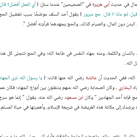
أعمال في حديث
أبي هريرة
في "الصحيحين" عندما سئل: (
أي العمل أفضل؟ قال:
 قيل: ثم ماذا ؟ قال: حج مبرور
) يقول أحد السلف موضحًا سبب تفضيل الحج
 البدن دون المال، والصيام كذلك، والحج يجهدهما فرأيته أفضل ".
اد باللسان والكلمة، ومنه جهاد النفس في طاعة الله؛ وفي الحج تتجلى كل هذه
الله .
الله؛ ففي الحديث أن
عائشة
رضي الله عنها قالت: (
يا رسول الله نرى الجهاد
اه
البخاري
، وكان الصحابة رضي الله عنهم يتنقلون بين أنواع الجهاد؛ فكان عمر
حج فإنه أحد الجهادين " وكان
ابن مسعود
رضي الله عنه، يقول: " إنما هو سرج
يرشدك إلى مكانة هذه الفريضة في شريعة الإسلام، وأهميتها في حياة المسلم.
ي ذلك إلى نقص ماله، وتعرضه للحاجة والفاقة؛ فأراد النبي صلى الله عليه وسلم