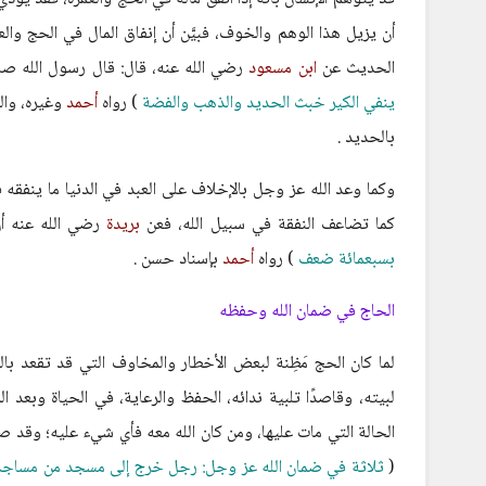
أن يزيل هذا الوهم والخوف، فبيَّن أن إنفاق المال في الحج وال
الحديث عن
ابن مسعود
رضي الله عنه، قال: قال رسول الله صلى
ينفي الكير خبث الحديد والذهب والفضة
) رواه
أحمد
وغيره، وال
بالحديد .
وكما وعد الله عز وجل بالإخلاف على العبد في الدنيا ما ينفقه
كما تضاعف النفقة في سبيل الله، فعن
بريدة
رضي الله عنه أن
بسبعمائة ضعف
) رواه
أحمد
بإسناد حسن .
الحاج في ضمان الله وحفظه
لما كان الحج مَظِنة لبعض الأخطار والمخاوف التي قد تقعد ب
لبيته، وقاصدًا تلبية ندائه، الحفظ والرعاية، في الحياة وبعد ا
الحالة التي مات عليها، ومن كان الله معه فأي شيء عليه؛ وقد
(
ثلاثة في ضمان الله عز وجل: رجل خرج إلى مسجد من مساجد ا