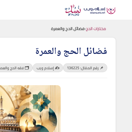
مختارات الحج
›
فضائل الحج والعمرة
فضائل الحج والعمرة
📌 رقم المقال: 136225
✍️ إسلام ويب
🗂 فقه الحج والعم