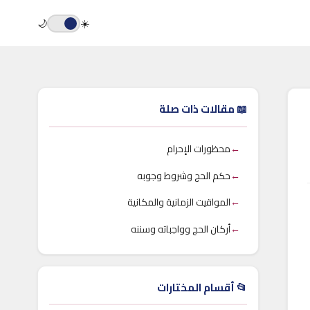
🌙
☀️
📖 مقالات ذات صلة
←
محظورات الإحرام
←
حكم الحج وشروط وجوبه
←
المواقيت الزمانية والمكانية
←
أركان الحج وواجباته وسننه
📂 أقسام المختارات