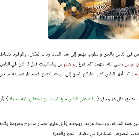
ذن في الناس بالحج والقلوب تهفو إلى هذا البيت وذاك المكان، والوفود تتقاطر
ن عباس
رضي الله عنهما: "لما فرغ
إبراهيم
من بناء البيت قيل له أذن في الناس،
هيم
: "يا أيها الناس كتب عليكم الحج إلى البيت العتيق فحجوا، فسمعه ما بين
لمستطيع، قال عز وجل: {
ولله على الناس حج البيت من استطاع إليه سبيلا
} (آل
يثير همة المسلم، ويشحذ عزمه، ويجعله يُقْبِل عليها بصدر منشرح وعزيمة وثَّابة
جاءت النصوص المتكاثرة في فضائل الحج والعمرة.