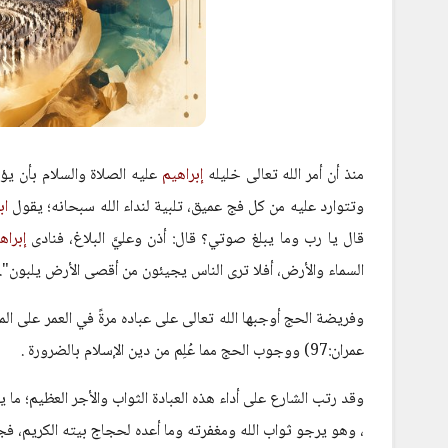
منذ أن أمر الله تعالى خليله
إبراهيم
عليه الصلاة والسلام بأن يؤ
وتتوارد عليه من كل فج عميق، تلبية لنداء الله سبحانه؛ يقول
اب
قال يا رب وما يبلغ صوتي؟ قال: أذن وعليَّ البلاغ، فنادى
إبرا
السماء والأرض، أفلا ترى الناس يجيئون من أقصى الأرض يلبون".
وفريضة الحج أوجبها الله تعالى على عباده مرةً في العمر على ا
عمران:97) ووجوب الحج مما عُلِم من دين الإسلام بالضرورة .
وقد رتب الشارع على أداء هذه العبادة الثواب والأجر العظيم؛ ما 
، وهو يرجو ثواب الله ومغفرته وما أعده لحجاج بيته الكريم، ف