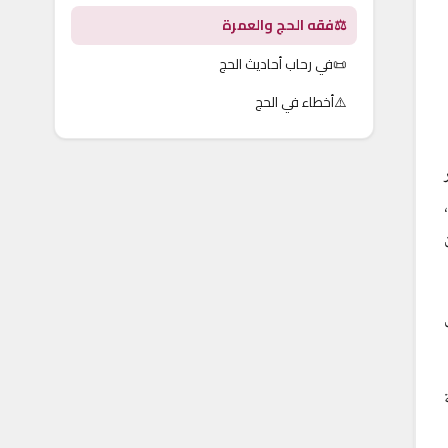
⚖️
فقه الحج والعمرة
📜
في رحاب أحاديث الحج
⚠️
أخطاء في الحج