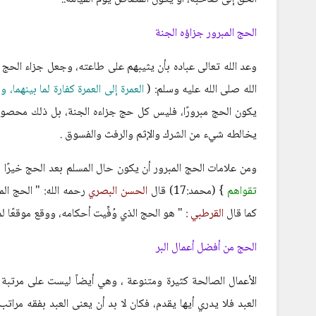
الحج المبرور جزاؤه الجنة
وعد الله تعالى عباده بأن يثيبهم على طاعته، وجعل جزاء الحج 
الله صلى الله عليه وسلم: (
العمرة إلى العمرة كفارة لما بينهما، 
يكون الحج مبرورًا، فليس كل حج جزاءه الجنة، بل ذلك محصور بال
يخالطه شيء من الشرك والإثم والرفث والفسوق .
ومن علامات الحج المبرور أن يكون حال المسلم بعد الحج خيرًا م
تقواهم
} (محمد:17) قال
الحسن البصري
رحمه الله: " الحج الم
كما قال
القرطبي
: " هو الحج الذي وُفِّيت أحكامه، ووقع موقعًا لم
الحج من أفضل أعمال البر
الأعمال الصالحة كثيرة ومتنوعة ، وهي أيضاً ليست على مرتبة 
العبد فلا يدري أيها يقدم، فكان لا بد أن يعنى العبد بفقه مراتب