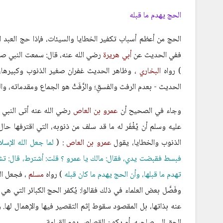
الحج يهدم ما قبله
الحج من أعظم أسباب تكفير الخطايا والسيئات، فإذا حج العبد ا
ففي الحديث عن
أبي هريرة
رضي الله عنه، قال: سمعت النبي صلى
) رواه
البخاري
، وظاهر الحديث غفران صغير الذنوب وكبيرها،
الحديث - بعدم الرفث والفسقِ؛ والرَّفَثُ هو الجماع ومقدماته، وا
وجاء في الصحيح أن
عمرو بن العاص
رضي الله عنه أتى النبي 
عليه وسلم أن يُغْفَر له ما قد سلف من ذنوبه، التي اقترفها حال 
الذنوب والخطايا، يقول
عمرو بن العاص
: (
لما جعل الله الإسل
فبسط فقبضت يدي، فقال: مالك يا عمرو ؟ قلت: أشترط، قال: تشترط
تهدم ما قبلها، وأن الحج يهدم ما كان قبله
) رواه
مسلم
، فجعل ال
وفَصَّل بعض العلماء في ذلك فقالوا: يُكفر الحج الكبائر التي 
عنه بذاتها، بل المقصود سقوط إثم التقصير فيها والإهمال لها. وأك
الحق إلى صاحبه، أو يكون القصاص يوم القيامة..