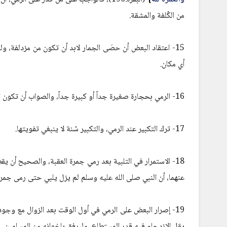
من الكُلفة والمشقة.
15- اعتقاد البعض أن حصَى الجمار لابد أن تكون من مزدلفة، 
أي مكان.
16- الرمي بحجارة صغيرة جداً أو كبيرة جداً، والصواب أن تكون تلك الحجارة متوسطة الحجم، فوق حبة الحمص، ودون حبة البندق.
17- ترك التكبير عند الرمي، والتكبير سُنة لا ينبغي تفويتها.
18- الاستمرار في التلبية بعد رمي جمرة العقبة، والصحيح أن يقطع الحاج التلبية بعد رمي الجمرة يوم العيد؛ لحديث
عنهما، أن النبي صلى الله عليه وسلم لم يزل يلبي حتى رمى جمرة 
19- إصرار البعض على الرمي في أول الوقت بعد الزوال مع و
يقل الازدحام فيه قدر المستطاع، وليرفق بإخوانه من المسلمين.