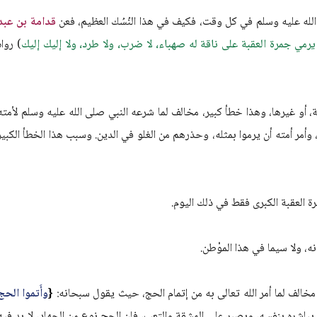
قدامة بن عبد
يرمي جمرة العقبة على ناقة له صهباء، لا ضرب، ولا طرد، ولا إليك إليك
) رواه
غة، أو غيرها، وهذا خطأ كبير، مخالف لما شرعه النبي صلى الله عليه وسلم لأمته
مر أمته أن يرموا بمثله، وحذرهم من الغلو في الدين. وسبب هذا الخطأ الكبير
{
وأَتموا الحج
مي، أن يباشره بنفسه، ويصبر على المشقة والتعب، فإن الحج نوع من الجهاد، لا بد فيه