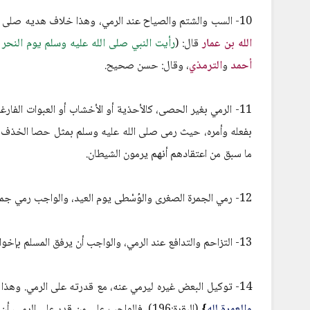
10- السب والشتم والصياح عند الرمي، وهذا خلاف هديه صلى الله عليه وسلم في كل وقت، فكيف في هذا النُسُك العظيم، فعن
الله بن عمار
قال: (
رأيت النبي صلى الله عليه وسلم يوم النحر 
أحمد
و
الترمذي
، وقال: حسن صحيح.
11- الرمي بغير الحصى، كالأحذية أو الأخشاب أو العبوات الفار
بفعله وأمره، حيث رمى صلى الله عليه وسلم بمثل حصا الخذف، وأ
ما سبق من اعتقادهم أنهم يرمون الشيطان.
12- رمي الجمرة الصغرى والوُسْطى يوم العيد، والواجب رمي جمرة العقبة الكبرى فقط في ذلك اليوم.
13- التزاحم والتدافع عند الرمي، والواجب أن يرفق المسلم بإخوانه، ولا سيما في هذا الموْطن.
14- توكيل البعض غيره ليرمي عنه، مع قدرته على الرمي. وهذا مخالف لما أمر الله تعالى به من إتمام الحج، حيث يقول سبحانه:
والعمرة لله
}
(البقرة:196)، فالواجب على من قدر على الر