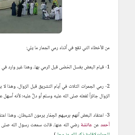
من الأخطاء التي تقع في أثناء رمي الجمار ما يلي:
1- قيام البعض بغسل الحَصَى قبل الرمي بها، وهذا غير وارد في السُنَّة، بل هو من البدع.
2- رمي الجمرات الثلاث في أيام التشريق قبل الزوال، وهذا لا ي
الزوال جائزاً لفعله صلى الله عليه وسلم أو دلَّ عليه؛ لأنه أسهل عل
3- اعتقاد البعض أنهم برميهم الجِمَار يرمون الشيطان، وهذا اعتقاد خاطئ، فالرمي إنما شُرِعَ لإقامة شعائر الله وذكره سبحانه، ففي مسند الإمام
أحمد
عن
عائشة
رضي الله عنها، قالت سمعت رسول الله صلى ال
الجمار؛ لإقامة ذكر الله عز وجل
).