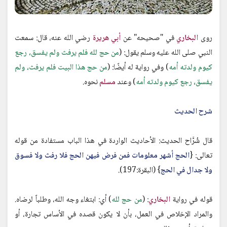
روى
البخاري
في "صحيحه" عن
أبي هريرة
رضي الله عنه، قال: سمعت
النبي صلى الله عليه وسلم يقول: (
من حج لله فلم يرفث ولم يفسق، رجع
كيوم ولدته أمه
) وفي رواية له أيضًا: (
من حج هذا البيت فلم يرفث، ولم
يفسق، رجع كيوم ولدته أمه
) وعند
مسلم
نحوه.
شرح الحديث
قال شُرَّاح الحديث: الأحاديث الواردة في هذا الباب مستفادة من قوله
تعالى: {
الحج أشهر معلومات فمن فرض فيهن الحج فلا رفث ولا فسوق
ولا جدال في الحج
} (البقرة:197).
قوله في رواية
البخاري
: (
من حج لله
) أي: ابتغاء وجه الله، وطلباً لرضاه.
والمراد الإخلاص في العمل، بأن لا يكون قصده في الأساس تجارة، أو