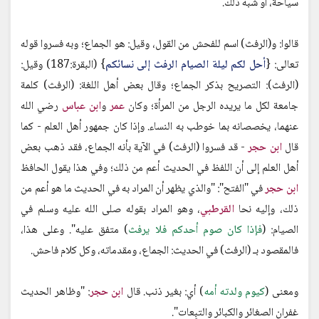
سياحة، أو شبه ذلك.
قالوا: و(الرفث) اسم للفحش من القول، وقيل: هو الجماع؛ وبه فسروا قوله
تعالى: {
أحل لكم ليلة الصيام الرفث إلى نسائكم
} (البقرة:187) وقيل:
(الرفث): التصريح بذكر الجماع؛ وقال بعض أهل اللغة: (الرفث) كلمة
جامعة لكل ما يريده الرجل من المرأة؛ وكان
عمر
و
ابن عباس
رضي الله
عنهما، يخصصانه بما خوطب به النساء. وإذا كان جمهور أهل العلم - كما
قال
ابن حجر
- قد فسروا (الرفث) في الآية بأنه الجماع، فقد ذهب بعض
أهل العلم إلى أن اللفظ في الحديث أعم من ذلك؛ وفي هذا يقول الحافظ
ابن حجر
في "الفتح": "والذي يظهر أن المراد به في الحديث ما هو أعم من
ذلك، وإليه نحا
القرطبي
، وهو المراد بقوله صلى الله عليه وسلم في
الصيام: (
فإذا كان صوم أحدكم فلا يرفث
) متفق عليه". وعلى هذا،
فالمقصود بـ (الرفث) في الحديث: الجماع، ومقدماته، وكل كلام فاحش.
ومعنى (
كيوم ولدته أمه
) أي: بغير ذنب. قال
ابن حجر
: "وظاهر الحديث
غفران الصغائر والكبائر والتبِعات".