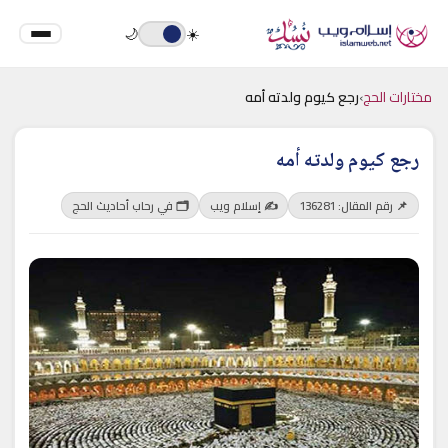
🌙
☀️
مختارات الحج
›
رجع كيوم ولدته أمه
رجع كيوم ولدته أمه
📌 رقم المقال: 136281
✍️ إسلام ويب
🗂 في رحاب أحاديث الحج