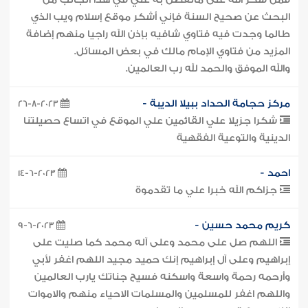
فمن شكر الله على ماتفضل به علي في هذا الجانب من
البحث عن صحيح السنة فإني أشكر موقع إسلام ويب الذي
طالما وجدت فيه فتاوي شافيه بإذن الله راجيا منهم إضافة
المزيد من فتاوي الإمام مالك في بعض المسائل.
والله الموفق والحمد لله رب العالمين.
مركز حجامة الحداد ببيلا الديبة -
26-8-2023
شكرا جزيلا علي القائمين علي الموقع في اتساع حصيلتنا
الدينية والتوعية الفقهية
احمد -
14-6-2023
جزاكم الله خبرا علي ما تقدموة
كريم محمد حسين -
9-6-2023
اللهم صل على محمد وعلى آله محمد كما صليت على
إبراهيم وعلى آل إبراهيم إنك حميد مجيد اللهم اغفر لأبي
وأرحمه رحمة واسعة واسكنه فسيح جناتك يارب العالمين
واللهم اغفر للمسلمين والمسلمات الاحياء منهم والاموات