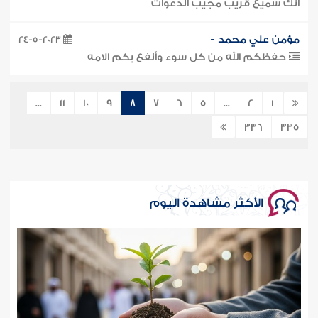
انك سميع قريب مجيب الدعوات
مؤمن علي محمد -
24-5-2023
حفظكم الله من كل سوء وأنفع بكم الامه
...
11
10
9
8
7
6
5
...
2
1
336
335
الأكثر مشاهدة اليوم