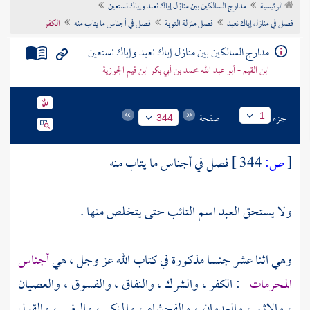
الرئيسية
مدارج السالكين بين منازل إياك نعبد وإياك نستعين
تراجم الأعلام
فصل في منازل إياك نعبد
فصل منزلة التوبة
فصل في أجناس ما يتاب منه
الكفر
مدارج السالكين بين منازل إياك نعبد وإياك نستعين
ابن القيم - أبو عبد الله محمد بن أبي بكر ابن قيم الجوزية
جزء
صفحة
1
344
[
ص:
344 ]
فصل في أجناس ما يتاب منه
ولا يستحق العبد اسم التائب حتى يتخلص منها .
وهي اثنا عشر جنسا مذكورة في كتاب الله عز وجل ، هي
أجناس
المحرمات
: الكفر ، والشرك ، والنفاق ، والفسوق ، والعصيان
، والإثم ، والعدوان ، والفحشاء ، والمنكر ، والبغي ، والقول