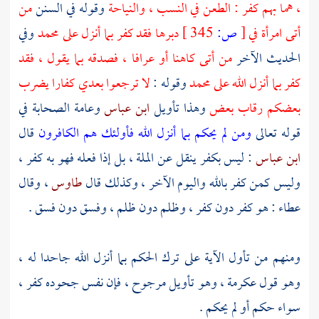
، هما بهم كفر : الطعن في النسب ، والنياحة
وقوله في السنن
من
أتى امرأة في
[
ص:
345 ]
دبرها فقد كفر بما أنزل على
محمد
وفي
الحديث الآخر
من أتى كاهنا أو عرافا ، فصدقه بما يقول ، فقد
كفر بما أنزل الله على
محمد
وقوله :
لا ترجعوا بعدي كفارا يضرب
بعضكم رقاب بعض
وهذا تأويل
ابن عباس
وعامة الصحابة في
قوله تعالى
ومن لم يحكم بما أنزل الله فأولئك هم الكافرون
قال
ابن عباس
: ليس بكفر ينقل عن الملة ، بل إذا فعله فهو به كفر ،
وليس كمن كفر بالله واليوم الآخر ، وكذلك قال
طاوس
، وقال
عطاء
: هو كفر دون كفر ، وظلم دون ظلم ، وفسق دون فسق .
ومنهم من تأول الآية على ترك الحكم بما أنزل الله جاحدا له ،
وهو قول
عكرمة
، وهو تأويل مرجوح ، فإن نفس جحوده كفر ،
سواء حكم أو لم يحكم .