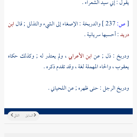
يقول : إني سيد الشعراء .
[
ص:
237 ]
والدربخة : الإصغاء إلى الشيء والتذلل ; قال
ابن
دريد
: أحسبها سريانية .
ودربخ : ذل ; عن
ابن الأعرابي
، ولم يعتذر له ; وكذلك حكاه
يعقوب
، والحاء المهملة لغة ، وقد تقدم ذكره .
ودربخ الرجل : حنى ظهره ; عن اللحياني .
السابق
التالي