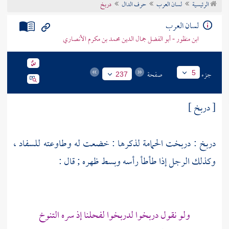
الرئيسية
لسان العرب
حرف الدال
دربخ
تراجم الأعلام
لسان العرب
ابن منظور - أبو الفضل جمال الدين محمد بن مكرم الأنصاري
جزء
صفحة
5
237
[ دربخ ]
دربخ : دربخت الحمامة لذكرها : خضعت له وطاوعته للسفاد ،
وكذلك الرجل إذا طأطأ رأسه وبسط ظهره ; قال :
ولو نقول دربخوا لدربخوا لفحلنا إذ سره التنوخ