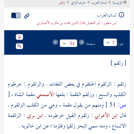
الرئيسية
لسان العرب
حرف الزاي
زلقم
تراجم الأعلام
لسان العرب
ابن منظور - أبو الفضل جمال الدين محمد بن مكرم الأنصاري
جزء
صفحة
7
51
[ زلقم ]
زلقم : الزلقوم الحلقوم في بعض اللغات . والزلقوم : خرطوم
الكلب والسبع . وزلقم اللقمة : بلعها
الأصمعي
مقمة الشاة ،
[
ص:
51 ]
ومنهم من يقول مقمة ، وهي من الكلب الزلقوم .
قال
ابن الأعرابي
: زلقوم الفيل خرطومه .
ابن بري
: الزلقمة
الاتساع ، ومنه سمي البحر زلقما وقلزما ؛ عن
ابن خالويه
.