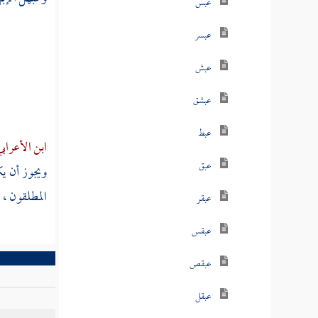
عبس
عبسر
عبش
عبشق
عبط
ابن الأعراب
عبق
ويجوز أن يك
المطلقون ،
ا
عبقر
عبقس
عبقص
عبقل