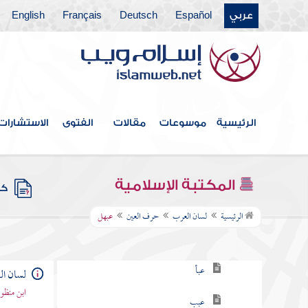
عربي
Español
Deutsch
Français
English
حرف السين
حرف الشين
حرف الصاد
حرف الضاد
الرئيسية
موسوعات
مقالات
الفتوى
الاستشارات
حرف الطاء
حرف الظاء
المكتبة الإسلامية
كتب
حرف العين
الرئيسية
لسان العرب
حرف العين
عبهل
عاعا
عبأ
لسان ا
ابن منظو
عبب