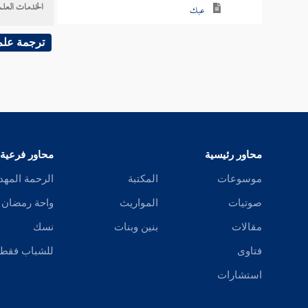
الخدمات العلم
عبك
عبل
ترجمة علم
عبم
عبن
عبنق
محاور رئيسية
محاور فرعية
عبنك
موسوعات
المكتبة
الرحمة المهد
عبهر
صوتيات
المواريث
واحة رمضان
مقالات
بنين وبنات
نسك
عبهل
فتاوى
للشباب فقط
عبا
استشارات
عتب