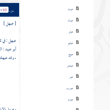
عبت
جزء
10
عبث
[ عبهل ]
عبثر
عبهل : في ك
عبثم
أبو عبيد
: ا
عبج
، وقد عبهلت
عبجر
عبر
عبرب
عبرد
وعبهل الإبل