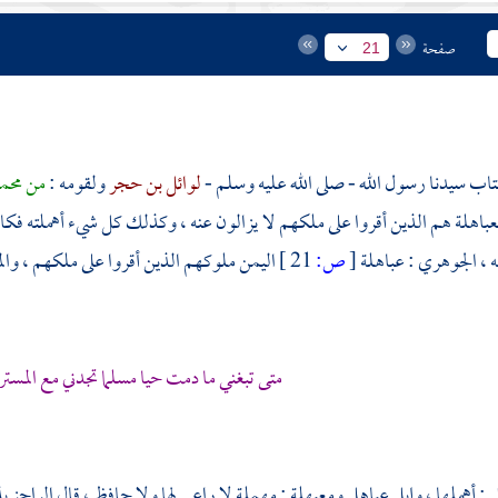
صفحة
21
تاب سيدنا رسول الله - صلى الله عليه وسلم -
لوائل بن حجر
ولقومه :
من
محم
لعباهلة هم الذين أقروا على ملكهم لا يزالون عنه ، وكذلك كل شيء أهملته فكان
ه ،
الجوهري
: عباهلة
[
ص:
21 ]
اليمن
ملوكهم الذين أقروا على ملكهم ، والمت
متى تبغني ما دمت حيا مسلما تجدني مع المستر
 : أهملها ، وإبل عباهل ومعبهلة : مهملة لا راعي لها ولا حافظ ، قال الراجز ي