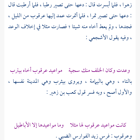
زهوا ، فلما أبسرت قال : دعها حتى تصير رطبا ، فلما أرطبت قال
: دعها حتى تصير تمرا ، فلما أتمرت عمد إليها عرقوب من الليل ،
فجدها ، ولم يعط أخاه منه شيئا ؛ فصارت مثلا في إخلاف الوعد
، وفيه يقول
الأشجعي
:
وعدت وكان الخلف منك سجية مواعيد
عرقوب
أخاه
بيترب
بالتاء ، وهي
باليمامة
، ويروى
بيثرب
وهي
المدينة
نفسها ،
والأول أصح ، وبه فسر قول
كعب بن زهير
:
كانت مواعيد
عرقوب
لها مثلا وما مواعيدها إلا الأباطيل
وعرقوب : فرس
زيد الفوارس الضبي
.