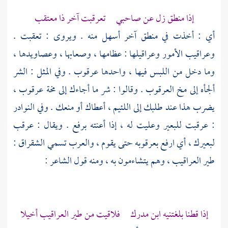
إذا منطق زل عن صاحبي تعرقبت آخر ذا معتقب
أي : أخذت في منطق آخر أسهل منه . ويروى : تعقبت .
وعراقيب الأمور وعراقيلها : عظامها ، وصعابها ، وعصاويدها ،
وما دخل من اللبس فيها ، واحدها عرقوب . وفي المثل : الشر
ألجأه إلى مخ العرقوب . وقالوا : شر ما أجاءك إلى مخة عرقوب ،
يضرب هذا عند طلبك إلى اللئيم ، أعطاك أو منعك . وفي النوادر
: عرقبت للبعير وعليت له ، إذا أعنته برفع . ويقال : عرقب
لبعيرك ، أي ارفع بعرقوبه حتى يقوم ، والعرب تسمي الشقراق :
طير العراقيب ، وهم يتشاءمون به ، ومنه قول الشاعر :
إذا قطنا بلغتنيه
ابن مدرك
فلاقيت من طير العراقيب أخيلا