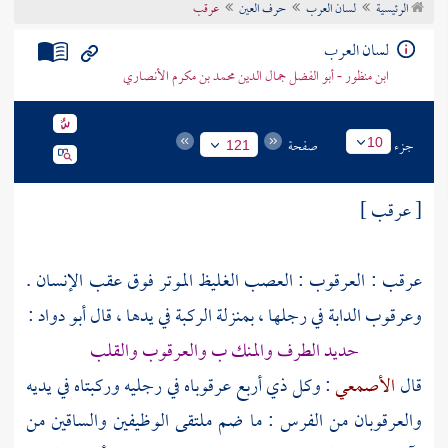
الرئيسية
لسان العرب
حرف العين
عرقب
تراجم الأعلام
لسان العرب
ابن منظور - أبو الفضل جمال الدين محمد بن مكرم الأنصاري
جزء
صفحة
10
121
[ عرقب ]
عرقب : العرقوب : العصب الغليظ الموتر فوق عقب الإنسان .
وعرقوب الدابة في رجلها ، بمنزلة الركبة في يدها ، قال
أبو دواد
:
حديد الطرف والمنك ب والعرقوب والقلب
قال
الأصمعي
: وكل ذي أربع عرقوباه في رجليه وركبتاه في يديه
والعرقوبان من الفرس : ما ضم ملتقى الوظيفين والساقين من