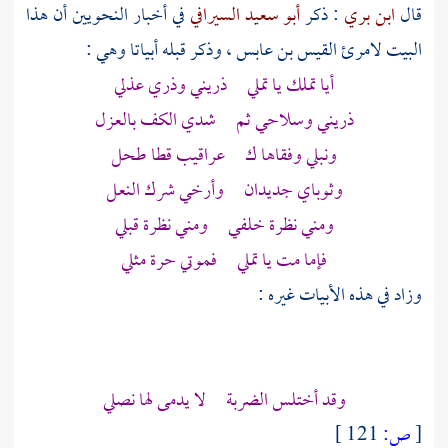
قال
ابن بري
: ذكر
أبو سعيد السيرافي
في أخبار النحويين أن هذا
البيت
لامرئ القيس بن عابس
، وذكر قبله أبياتا وهي :
أيا تملك يا تملي ذريني وذري عذلي
ذريني وسلاحي ثم شدي الكف بالعزل
ونبلي وفقاها ك عراقيب قطا طحل
وثوباي جديدان وأرخي شرك النعل
ومني نظرة خلفي ومني نظرة قبلي
فإما مت يا تملي فموتي حرة مثلي
وزاد في هذه الأبيات غيره :
وقد أختلس الضربة لا يدمى لها نصلي
[
ص:
121 ]