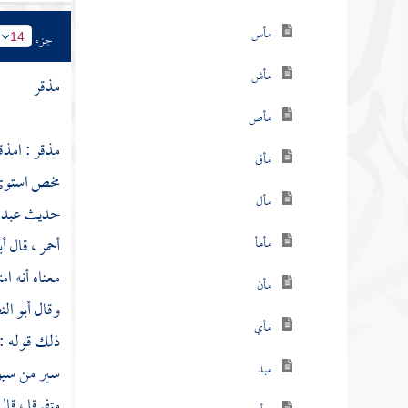
مأس
جزء
14
مأش
مذقر
مأص
مذقر : امذق
مأق
مخض استوى . 
مأل
حديث
عبد 
أحمر ، قال
أب
مأمأ
معناه أنه ام
مأن
وقال
أبو ال
مأي
ذلك قوله : 
مبد
سير من سيور
متفرقا ، قا