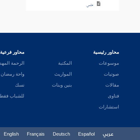
متس
متش
متع
متك
محاور رئيسية
محاور فرعية
متل
موسوعات
المكتبة
الرحمة المهد
صوتيات
المواريث
واحة رمضان
متن
مقالات
بنين وبنات
نسك
مته
فتاوى
للشباب فقط
متا
استشارات
متى
مثث
عربي
Español
Deutsch
Français
English