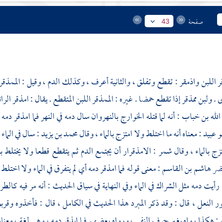
صفحة
43
ر اللبن واذمقر : تقطع وتفلق ، والثانية أعرف ، وكذلك الدم ، وقيل : الممذقر
ولبن ممذقر إذا تقطع حمضا . غيره : الممذقر اللبن المتقطع . يقال : امذقر الرائ
الله بن خباب
: أنه لما قتله
الخوارج
بالنهروان
سال دمه في النهر فما امذقر دمه
و عبيد
: معناه أنه ما اختلط ولا امتزج بالماء ، وقال
محمد بن يزيد
: سال في الماء
تزج بالماء ، وقال
شمر
: الامذقرار أن يجتمع الدم ثم يتقطع قطعا ولا يختلط ب
نضر هاشم بن القاسم
: معنى قوله فما امذقر دمه أي لم يتفرق في الماء ولا اختلط 
رأيت دمه مثل الشراك في الماء وفي النهاية في سياق الحديث : أنه مر فيه كالط
 النعل ، قال : وقد ذكر المبرد هذا الحديث في الكامل ، قال : فأخذوه وقر
ل : هكذا رواه بغير حرف النفي ، ورواه بعضهم فما ابذقر دمه ، وهي لغة ، معناه