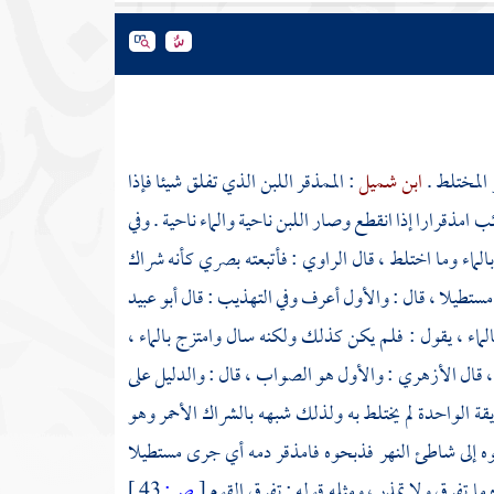
 المختلط .
ابن شميل
: الممذقر اللبن الذي تفلق شيئا فإذا
ب امذقرارا إذا انقطع وصار اللبن ناحية والماء ناحية . وفي
 بالماء وما اختلط ، قال الراوي : فأتبعته بصري كأنه شراك
 مستطيلا ، قال : والأول أعرف وفي التهذيب : قال
أبو عبيد
الماء ، يقول : فلم يكن كذلك ولكنه سال وامتزج بالماء ،
، قال
الأزهري
: والأول هو الصواب ، قال : والدليل على
ريقة الواحدة لم يختلط به ولذلك شبهه بالشراك الأحمر وهو
بوه إلى شاطئ النهر فذبحوه فامذقر دمه أي جرى مستطيلا
 ما تفرق ولا تمذر ، ومثله قوله : تفرق القوم
[
ص:
43 ]