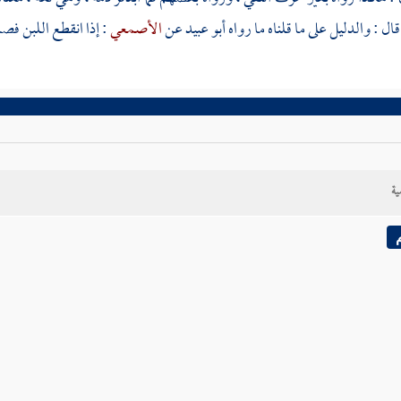
ل : والدليل على ما قلناه ما رواه
أبو عبيد
عن
الأصمعي
: إذا انقطع اللبن فصار
ية