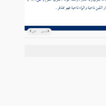
 اللبن ناحية والماء ناحية فهو ممذقر .
السابق
التالي