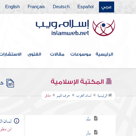
عربي
Español
Deutsch
Français
English
حرف العين
حرف الغين
حرف الفاء
حرف القاف
الرئيسية
موسوعات
مقالات
الفتوى
الاستشارات
حرف الكاف
حرف اللام
المكتبة الإسلامية
كتب
حرف الميم
الرئيسية
لسان العرب
حرف الميم
مذقر
مأج
مأد
لسان ا
ابن منظو
مأر