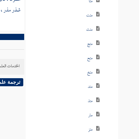
متأ
شذر مذر ، قا
متت
متث
متج
متح
الخدمات العلم
متخ
ترجمة علم
متد
متذ
متر
متز