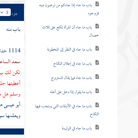
باب ما جاء إذا جاءكم من ترضون دينه
فزوجوه
جزء
3
باب ما جاء أن المرأة تنكح على ثلاث
باب منه
خصال
باب ما جاء في النظر إلى المخطوبة
1114 حدثنا
سعد السا
باب ما جاء في إعلان النكاح
تكن لك بها
باب ما جاء فيما يقال للمتزوج
أعطيتها جلس
باب ما يقول إذا دخل على أهله
وسلم هل مع
أبو عيسى 
باب ما جاء في الأوقات التي يستحب فيها
النكاح
ويعلمها سور
باب ما جاء في الوليمة