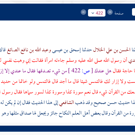
صفحة
422
الحسن بن علي الخلال
حدثنا
إسحق بن عيسى
وعبد الله بن نافع الصائغ
قالا
عدي
أن رسول الله صلى الله عليه وسلم جاءته امرأة فقالت إني وهبت نفسي ل
 حاجة فقال
هل عندك
[
ص:
422 ]
من شيء تصدقها فقال ما عندي إلا إز
ت ولا إزار لك فالتمس شيئا قال ما أجد قال فالتمس ولو خاتما من حديد قا
ك من القرآن شيء قال نعم سورة كذا وسورة كذا لسور سماها فقال رسول الل
هذا حديث حسن صحيح وقد ذهب
الشافعي
إلى هذا الحديث فقال إن لم يكن ل
ة من القرآن وقال بعض أهل العلم النكاح جائز ويجعل لها صداق مثلها وهو 