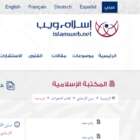
عربي
Español
Deutsch
Français
English
كتاب الاستئذان والآداب
كتاب الأدب
كتاب الأمثال
كتاب فضائل القرآن
الرئيسية
موسوعات
مقالات
الفتوى
الاستشارات
كتاب القراءات
كتاب تفسير القرآن
المكتبة الإسلامية
كتب
كتاب الدعوات
الرئيسية
سنن الترمذي
كتاب الدعوات
باب منه
باب ما جاء في فضل الدعاء
باب منه
سنن ال
الترمذي 
باب منه