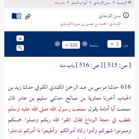
الرئيسية
سنن الترمذي
أبواب السفر
باب منه
تراجم الأعلام
سنن الترمذي
الترمذي - محمد بن عيسى بن سورة الترمذي
جزء
صفحة
2
515
[
ص:
515 ]
[
ص:
516 ]
باب منه
616 حدثنا
موسى بن عبد الرحمن الكندي الكوفي
حدثنا
زيد بن
الحباب
أخبرنا
معاوية بن صالح
حدثني
سليم بن عامر
قال
سمعت
أبا أمامة
يقول
سمعت رسول الله صلى الله عليه وسلم
يخطب في حجة الوداع فقال
اتقوا الله ربكم وصلوا خمسكم
وصوموا شهركم وأدوا زكاة أموالكم
وأطيعوا ذا أمركم تدخلوا