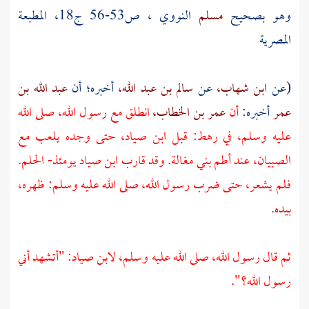
وهو بصحيح
مسلم
النووي
، ص53-56 ج18، المطبعة
المصرية
(عن
ابن شهاب،
عن
سالم بن عبد الله،
أخبره؛ أن
عبد الله بن
عمر
أخبره:
أن
عمر بن الخطاب،
انطلق مع رسول الله، صلى الله
عليه وسلم، في رهط: قبل
ابن صياد،
حتى وجده يلعب مع
الصبيان، عند أطم بني مغالة. وقد قارب
ابن صياد
يومئذ- الحلم.
فلم يشعر، حتى ضرب رسول الله، صلى الله عليه وسلم: ظهره،
بيده.
ثم قال رسول الله، صلى الله عليه وسلم،
لابن صياد:
"أتشهد أني
رسول الله؟".