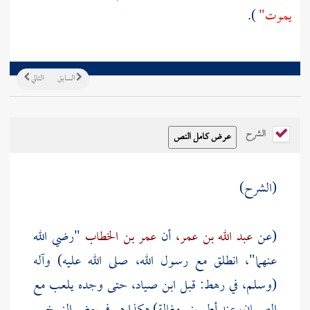
يموت"
).
السابق
التالي
الشرح
(الشرح)
(عن
عبد الله بن عمر،
أن
عمر بن الخطاب
"رضي الله
عنهما"، انطلق مع رسول الله، صلى الله عليه) وآله
(وسلم، في رهط: قبل
ابن صياد،
حتى وجده يلعب مع