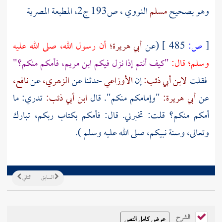
وهو بصحيح
مسلم
النووي
، ص193 ج2، المطبعة المصرية
[
ص:
485 ]
(عن
أبي هريرة؛
أن رسول الله، صلى الله عليه
وسلم؛ قال:
"كيف أنتم إذا نزل فيكم ابن مريم، فأمكم منكم؟"
فقلت
لابن أبي ذئب:
إن
الأوزاعي
حدثنا عن
الزهري،
عن
نافع،
عن
أبي هريرة:
"وإمامكم منكم". قال
ابن أبي ذئب:
تدري: ما
أمكم منكم؟ قلت: تخبرني. قال: فأمكم بكتاب ربكم، تبارك
وتعالى، وسنة نبيكم، صلى الله عليه وسلم ).
السابق
التالي
الشرح