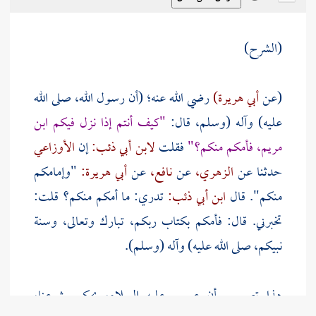
(الشرح)
(عن
أبي هريرة)
رضي الله عنه؛ (أن رسول الله، صلى الله
عليه) وآله (وسلم، قال:
"كيف أنتم إذا نزل فيكم ابن
مريم، فأمكم منكم؟"
فقلت
لابن أبي ذئب:
إن
الأوزاعي
حدثنا عن
الزهري،
عن
نافع،
عن
أبي هريرة:
"وإمامكم
منكم". قال
ابن أبي ذئب:
تدري: ما أمكم منكم؟ قلت:
تخبرني. قال: فأمكم بكتاب ربكم، تبارك وتعالى، وسنة
نبيكم، صلى الله عليه) وآله (وسلم).
هذا تصريح بأن
عيسى
عليه السلام، يحكم بشرعنا،