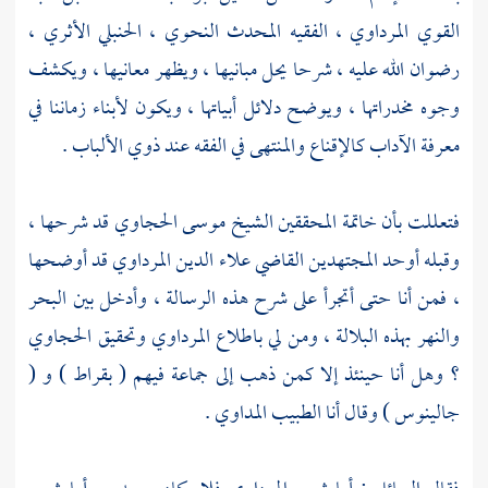
القوي المرداوي
، الفقيه المحدث النحوي ، الحنبلي الأثري ،
رضوان الله عليه ، شرحا يحل مبانيها ، ويظهر معانيها ، ويكشف
وجوه مخدراتها ، ويوضح دلائل أبياتها ، ويكون لأبناء زماننا في
معرفة الآداب كالإقناع والمنتهى في الفقه عند ذوي الألباب .
فتعللت بأن خاتمة المحققين
الشيخ موسى الحجاوي
قد شرحها ،
وقبله أوحد المجتهدين
القاضي علاء الدين المرداوي
قد أوضحها
، فمن أنا حتى أتجرأ على شرح هذه الرسالة ، وأدخل بين البحر
والنهر بهذه البلالة ، ومن لي باطلاع
المرداوي
وتحقيق
الحجاوي
؟ وهل أنا حينئذ إلا كمن ذهب إلى جماعة فيهم (
بقراط
) و (
جالينوس
) وقال أنا الطبيب المداوي .