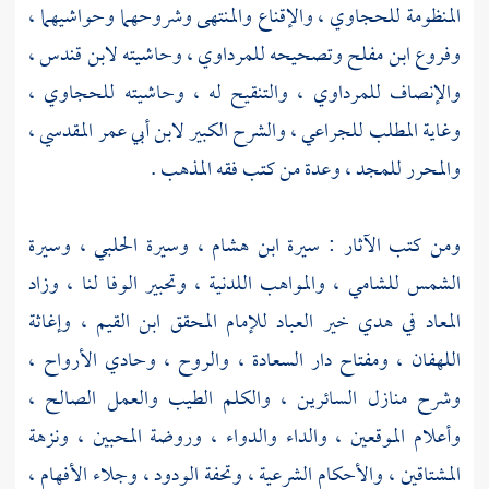
المنظومة
للحجاوي
، والإقناع والمنتهى وشروحهما وحواشيهما ،
وفروع
ابن مفلح
وتصحيحه
للمرداوي
، وحاشيته
لابن قندس
،
والإنصاف
للمرداوي
، والتنقيح له ، وحاشيته
للحجاوي
،
وغاية المطلب
للجراعي
، والشرح الكبير
لابن أبي عمر المقدسي
،
والمحرر
للمجد
، وعدة من كتب فقه المذهب .
ومن كتب الآثار : سيرة
ابن هشام
، وسيرة
الحلبي
، وسيرة
الشمس
للشامي
، والمواهب اللدنية ، وتحبير الوفا لنا ، وزاد
المعاد في هدي خير العباد للإمام المحقق
ابن القيم
، وإغاثة
اللهفان ، ومفتاح دار السعادة ، والروح ، وحادي الأرواح ،
وشرح منازل السائرين ، والكلم الطيب والعمل الصالح ،
وأعلام الموقعين ، والداء والدواء ، وروضة المحبين ، ونزهة
المشتاقين ، والأحكام الشرعية ، وتحفة الودود ، وجلاء الأفهام ،