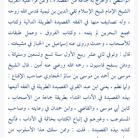
الواسطي
، وتخرج به جماعة من الفضلاء ، وممن قرأ عليه العربية
الشيخ الإمام شيخ الإسلام
تقي الدين بن تيمية
قدس الله روحه
، وله تصانيف منها في الفقه القصيدة الطويلة الدالية وكتاب
مجمع البحرين لم يتمه ، وكتاب الفروق ، وعمل طبقات
للأصحاب ، وحدث وروى عنه
إسماعيل بن الخباز
في مشيخته .
قال : وتوفي ثاني عشر ربيع الأول سنة تسع وتسعين وستمائة ،
ودفن
بسفح قاسيون
، رحمه الله ورضي عنه آمين . قال الشيخ
موسى بن أحمد بن موسى بن سالم الحجاوي
صاحب الإقناع :
ولما نظم ، يعني
ابن عبد القوي
القصيدة الطويلة في الفقه أتبعها
بهذه القصيدة في الآداب اقتداء بطريقة جماعة من الأصحاب ،
كابن أبي موسى
، والقاضي ،
وابن حمدان
في رعايته ، وصاحب
المستوعب ، وغيرهم في إتباع الكتاب بخاتمة في الآداب ، فأتبع
كتابه بهذه القصيدة . قلت : وممن سلك هذا الأسلوب من