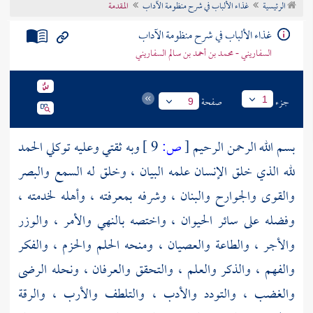
الرئيسية
غذاء الألباب في شرح منظومة الآداب
المقدمة
تراجم الأعلام
غذاء الألباب في شرح منظومة الآداب
السفاريني - محمد بن أحمد بن سالم السفاريني
جزء
صفحة
1
9
بسم الله الرحمن الرحيم
[
ص:
9 ]
وبه ثقتي وعليه توكلي الحمد
لله الذي خلق الإنسان علمه البيان ، وخلق له السمع والبصر
والقوى والجوارح والبنان ، وشرفه بمعرفته ، وأهله لخدمته ،
وفضله على سائر الحيوان ، واختصه بالنهي والأمر ، والوزر
والأجر ، والطاعة والعصيان ، ومنحه الحلم والحزم ، والفكر
والفهم ، والذكر والعلم ، والتحقق والعرفان ، ونحله الرضى
والغضب ، والتودد والأدب ، والتلطف والأرب ، والرقة