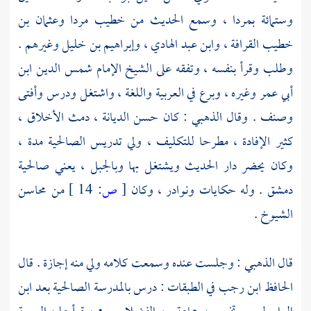
وستمائة
بمردا
، وسمع الحديث من خطيب
مردا
وعثمان بن
خطيب القرافة
،
وابن عبد الهادي
،
وإبراهيم بن خليل
وغيرهم .
وطلب وقرأ بنفسه ، وتفقه على الشيخ الإمام شمس الدين
ابن
أبي عمر
وغيره ، وبرع في العربية واللغة ، واشتغل ودرس وأفتى
وصنف . وقال
الذهبي
: كان حسن الديانة ، دمث الأخلاق ،
كثير الإفادة ، مطرحا للتكليف ، ولي تدريس
الصالحية
مدة ،
وكان يحضر دار الحديث ويشتغل بها وبالجبل ، يعني
صالحية
دمشق
. وله حكايات ونوادر ، وكان
[
ص:
14 ]
من محاسن
الشيوخ .
قال
الذهبي
: وجلست عنده وسمعت كلامه ولي منه إجازة . قال
الحافظ
ابن رجب
في الطبقات : درس
بالمدرسة الصالحية
بعد
ابن