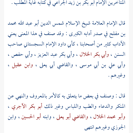
المتأخرين الإمام
أبو بكر بن زيد الجراعي
في كتابه غاية المطلب .
قال الإمام العلامة شيخ الإسلام شمس الدين
أبو عبد الله محمد
بن مفلح
في صدر آدابه الكبرى : وقد صنف في هذا المعنى يعني
الآداب كثير من أصحابنا ،
كأبي داود الإمام السجستاني
صاحب
السنن ،
وأبي بكر الخلال
،
وأبي بكر عبد العزيز
،
وأبي حفص
،
وأبي علي بن أبي موسى
،
والقاضي أبي يعلى
،
وابن عقيل
،
وغيرهم .
قال : وصنف في بعض ما يتعلق به كالأمر بالمعروف والنهي عن
المنكر والدعاء والطب واللباس وغير ذلك
أبو بكر الآجري
،
وأبو محمد الخلال
،
والقاضي أبو يعلى
، وابنه
أبو الحسين
،
وابن
الجوزي
وغيرهم انتهى