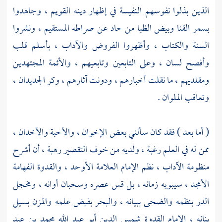
الذين بذلوا نفوسهم النفيسة في إظهار دينه القويم ، وجاهدوا
بسمر القنا وبيض الظبا من حاد عن صراطه المستقيم ، ونشروا
السنة والكتاب ، وأظهروا الفروض والآداب ، بأسلم قلب
وأفصح لسان ، وعلى التابعين وتابعيهم ، والأئمة المجتهدين
ومقلديهم ، ما نقلت أخبارهم ، ودونت آثارهم ، وكر الجديدان ،
وتعاقب الملوان .
( أما بعد ) فقد كان سألني بعض الإخوان ، والأحبة والأخدان ،
ممن له في العلم رغبة ، ولديه من خوف التقصير رهبة ، أن أشرح
منظومة الآداب ، نظم الإمام العلامة الأوحد ، والقدوة الفهامة
الأمجد ، سيبويه زمانه ، بل قس عصره وسحبان أوانه ، ومخجل
الدر بنظمه والضحى ببيانه ، والبحر بفيض علمه والمزن بسيل
بنانه ، الإمام القدوة شمس الدين
أبو عبد الله محمد بن عبد