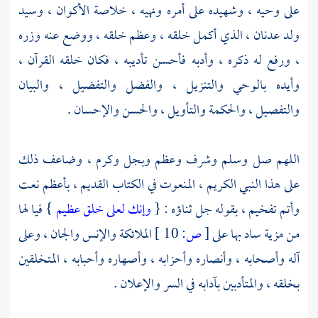
على وحيه ، وشهيده على أمره ونهيه ، خلاصة الأكوان ، وسيد
ولد عدنان ، الذي أكمل خلقه ، وعظم خلقه ، ووضع عنه وزره
، ورفع له ذكره ، وأدبه فأحسن تأديبه ، فكان خلقه القرآن ،
وأيده بالوحي والتنزيل ، والفضل والتفضيل ، والبيان
والتفصيل ، والحكمة والتأويل ، والحسن والإحسان .
اللهم صل وسلم وشرف وعظم وبجل وكرم ، وضاعف ذلك
على هذا النبي الكريم ، المنعوت في الكتاب القديم ، بأعظم نعت
وأتم تفخيم ، بقوله جل ثناؤه : {
وإنك لعلى خلق عظيم
} فيا لها
من مزية ساد بها على
[
ص:
10 ]
الملائكة والإنس والجان ، وعلى
آله وأصحابه ، وأنصاره وأحزابه ، وأصهاره وأحبابه ، المتخلقين
بخلقه ، والمتأدبين بآدابه في السر والإعلان .