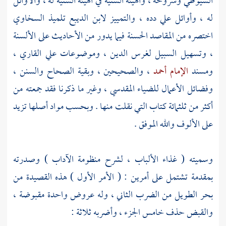
السيوطي
وشروحه ، والهيئة السنية في الهيئة السنية له ، والأوائل
له ، وأوائل علي دده ، والتمييز
لابن الديبع
تلميذ
السخاوي
اختصره من المقاصد الحسنة فيما يدور من الأحاديث على الألسنة
، وتسهيل السبيل لغرس الدين ، وموضوعات
علي القاري
،
ومسند
الإمام أحمد
، والصحيحين ، وبقية الصحاح والسنن ،
وفضائل الأعمال
للضياء المقدسي
، وغير ما ذكرنا فقد جمعته من
أكثر من ثلثمائة كتاب التي نقلت منها . وبحسب مواد أصلها تزيد
على الألوف والله الموفق .
وسميته ( غذاء الألباب ، لشرح منظومة الآداب ) وصدرته
بمقدمة تشتمل على أمرين : ( الأمر الأول ) هذه القصيدة من
بحر الطويل من الضرب الثاني ، وله عروض واحدة مقبوضة ،
والقبض حذف خامس الجزء ، وأضربه ثلاثة :