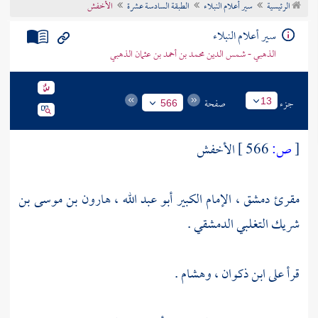
الرئيسية
سير أعلام النبلاء
الطبقة السادسة عشرة
الأخفش
تراجم الأعلام
سير أعلام النبلاء
الذهبي - شمس الدين محمد بن أحمد بن عثمان الذهبي
جزء
صفحة
13
566
[
ص:
566 ]
الأخفش
مقرئ دمشق ، الإمام الكبير
أبو عبد الله ، هارون بن موسى بن
شريك التغلبي
الدمشقي .
قرأ على
ابن ذكوان
،
وهشام
.