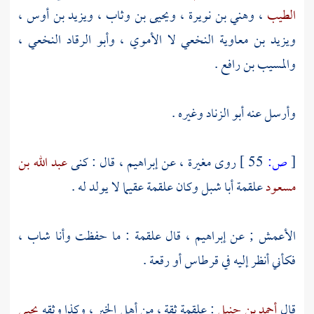
الطيب
،
وهني بن نويرة
،
ويحيى بن وثاب
،
ويزيد بن أوس
،
ويزيد بن معاوية النخعي
لا الأموي ،
وأبو الرقاد النخعي
،
والمسيب بن رافع
.
وأرسل عنه
أبو الزناد
وغيره .
[
ص:
55 ]
روى
مغيرة
، عن
إبراهيم
، قال : كنى
عبد الله بن
مسعود
علقمة أبا شبل
وكان
علقمة
عقيما لا يولد له .
الأعمش
; عن
إبراهيم
، قال
علقمة
: ما حفظت وأنا شاب ،
فكأني أنظر إليه في قرطاس أو رقعة .
قال
أحمد بن حنبل
: علقمة ثقة ، من أهل الخير ، وكذا وثقه
يحيى