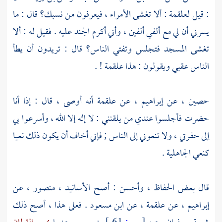
: قيل
لعلقمة
: ألا تغشى الأمراء ، فيعرفون من نسبك؟ قال : ما
يسرني أن لي مع ألفي ألفين ، وأني أكرم الجند عليه . فقيل له : ألا
تغشى المسجد فتجلس وتفتي الناس؟ قال : تريدون أن يطأ
الناس عقبي ويقولون : هذا
علقمة
! .
حصين
، عن
إبراهيم
، عن
علقمة
أنه أوصى ، قال : إذا أنا
حضرت فأجلسوا عندي من يلقنني : لا إله إلا الله ، وأسرعوا بي
إلى حفرتي ، ولا تنعوني إلى الناس ; فإني أخاف أن يكون ذلك نعيا
كنعي الجاهلية .
قال بعض الحفاظ ، وأحسن : أصح الأسانيد ،
منصور
، عن
إبراهيم
، عن
علقمة
، عن
ابن مسعود
. فعلى هذا ، أصح ذلك