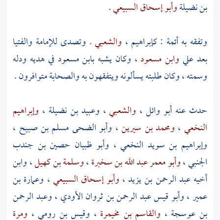
بن نضيلة
وأبو إسحاق السبيعي
.
وتفقه به أئمة :
كإبراهيم
،
والشعبي
. وتصدى للإمامة والفتيا
بعد
علي
وابن مسعود
، وكان يشبه
بابن مسعود
في هديه ودله
وسمته ، وكان طلبته يسألونه ويتفقهون به والصحابة متوافرون .
حدث عنه
أبو وائل
،
والشعبي
،
وعبيد بن نضيلة
،
وإبراهيم
النخعي
،
ومحمد بن سيرين
،
وأبو الضحى مسلم بن صبيح
،
وإبراهيم بن سويد النخعي
،
وأبو ظبيان حصين بن جندب
الجنبي
،
وأبو معمر عبد الله بن سخبرة
،
وسلمة بن كهيل
، وابن
أخيه
عبد الرحمن بن يزيد
،
وأبو إسحاق السبيعي
،
وعمارة بن
عمير
،
وأبو قيس عبد الرحمن بن ثروان الأودي
،
وعبد الرحمن
بن عوسجة
،
والقاسم بن مخيمرة
،
وقيس بن رومي
،
ومرة