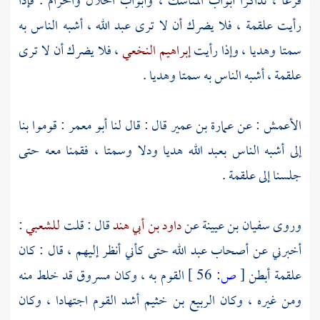
فرغا ، تذاكرا أبواب المناسك ، وأبواب الحلال والحرام . فإذا
رأيت
علقمة
، فلا يضرك أن لا ترى
عبد الله
، أشبه الناس به
سمتا وهديا ، وإذا رأيت
إبراهيم النخعي
، فلا يضرك أن لا ترى
علقمة
، أشبه الناس به سمتا وهديا .
الأعمش
: عن
عمارة بن عمير
قال : قال لنا
أبو معمر
: قوموا بنا
إلى أشبه الناس
بعبد الله
هديا ودلا وسمتا ، فقمنا معه حتى
جلسنا إلى
علقمة
.
وروى
سفيان بن عيينة
عن
داود بن أبي هند
قال : قلت
للشعبي
:
أخبرني عن أصحاب
عبد الله
حتى كأني أنظر إليهم ، قال : كان
علقمة
أبطن
[
ص:
56 ]
القوم به ، وكان
مسروق
قد خلط منه
ومن غيره ، وكان
الربيع بن خثيم
أشد القوم اجتهادا ، وكان