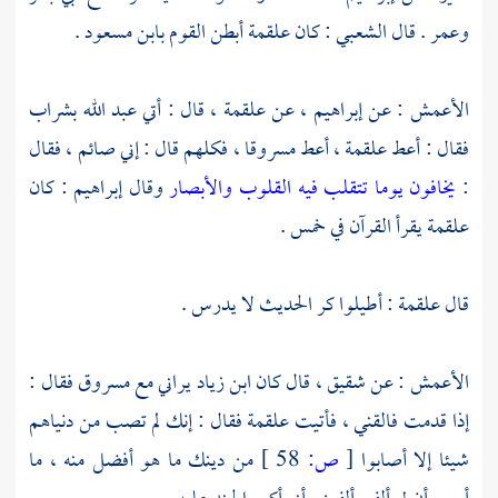
وعمر
. قال
الشعبي
: كان
علقمة
أبطن القوم
بابن مسعود
.
الأعمش
: عن
إبراهيم
، عن
علقمة
، قال : أتي
عبد الله
بشراب
فقال : أعط
علقمة
، أعط
مسروقا
، فكلهم قال : إني صائم ، فقال
:
يخافون يوما تتقلب فيه القلوب والأبصار
وقال
إبراهيم
: كان
علقمة
يقرأ القرآن في خمس .
قال
علقمة
: أطيلوا كر الحديث لا يدرس .
الأعمش
: عن
شقيق
، قال كان
ابن زياد
يراني مع
مسروق
فقال :
إذا قدمت فالقني ، فأتيت
علقمة
فقال : إنك لم تصب من دنياهم
شيئا إلا أصابوا
[
ص:
58 ]
من دينك ما هو أفضل منه ، ما