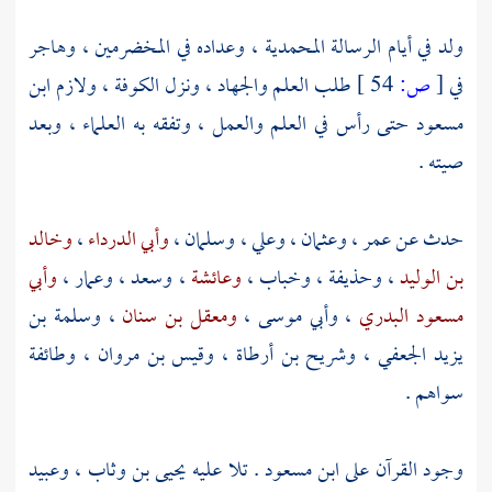
ولد في أيام الرسالة المحمدية ، وعداده في المخضرمين ، وهاجر
في
[
ص:
54 ]
طلب العلم والجهاد ، ونزل
الكوفة
، ولازم
ابن
مسعود
حتى رأس في العلم والعمل ، وتفقه به العلماء ، وبعد
صيته .
حدث عن
عمر
،
وعثمان
،
وعلي
،
وسلمان
،
وأبي الدرداء
،
وخالد
بن الوليد
،
وحذيفة
،
وخباب
،
وعائشة
،
وسعد
،
وعمار
،
وأبي
مسعود البدري
،
وأبي موسى
،
ومعقل بن سنان
،
وسلمة بن
يزيد الجعفي
،
وشريح بن أرطاة
،
وقيس بن مروان
، وطائفة
سواهم .
وجود القرآن على
ابن مسعود
. تلا عليه
يحيى بن وثاب
،
وعبيد