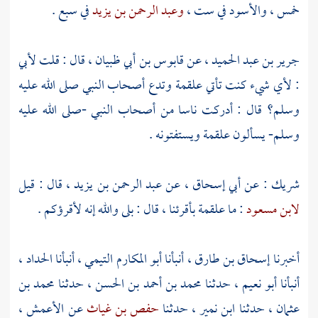
خمس ،
والأسود
في ست ،
وعبد الرحمن بن يزيد
في سبع .
جرير بن عبد الحميد
، عن
قابوس بن أبي ظبيان
، قال : قلت لأبي
: لأي شيء كنت تأتي
علقمة
وتدع أصحاب النبي صلى الله عليه
وسلم؟ قال : أدركت ناسا من أصحاب النبي -صلى الله عليه
وسلم- يسألون
علقمة
ويستفتونه .
شريك : عن
أبي إسحاق
، عن
عبد الرحمن بن يزيد
، قال : قيل
لابن مسعود
: ما
علقمة
بأقرئنا ، قال : بلى والله إنه لأقرؤكم .
أخبرنا
إسحاق بن طارق
، أنبأنا
أبو المكارم التيمي
، أنبأنا
الحداد
،
أنبأنا
أبو نعيم
، حدثنا
محمد بن أحمد بن الحسن
، حدثنا
محمد بن
عثمان
، حدثنا
ابن نمير
، حدثنا
حفص بن غياث
عن
الأعمش
،