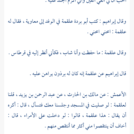
أحب أن لي ألفي ألفين وأني أكرم الجند عليه .
وقال
إبراهيم
: كتب
أبو بردة
علقمة
في الوفد إلى
معاوية
، فقال له
علقمة
: امحني امحني .
وقال
علقمة
: ما حفظت وأنا شاب ، فكأني أنظر إليه في قرطاس .
قال
إبراهيم
عن
علقمة
إنه كان له برذون يراهن عليه .
الأعمش
: عن
مالك بن الحارث
، عن
عبد الرحمن بن يزيد
، قلنا
لعلقمة
: لو صليت في المسجد وجلسنا معك فتسأل ، قال : أكره
أن يقال : هذا
علقمة
، قالوا : لو دخلت على الأمراء ، قال :
أخاف أن ينتقصوا مني أكثر مما أنتقص منهم .