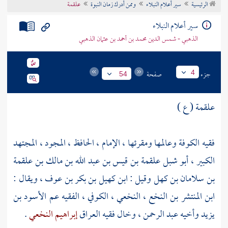
الرئيسية
سير أعلام النبلاء
وممن أدرك زمان النبوة
علقمة
تراجم الأعلام
سير أعلام النبلاء
الذهبي - شمس الدين محمد بن أحمد بن عثمان الذهبي
جزء
صفحة
4
54
علقمة ( ع )
فقيه
الكوفة
وعالمها ومقرئها ، الإمام ، الحافظ ، المجود ، المجتهد
الكبير ، أبو شبل علقمة بن قيس بن عبد الله بن مالك بن علقمة
بن سلامان بن كهل وقيل : ابن كهيل بن بكر بن عوف ، ويقال :
ابن المنتشر بن النخع ، النخعي ، الكوفي ، الفقيه عم
الأسود بن
يزيد
وأخيه
عبد الرحمن
، وخال فقيه
العراق
إبراهيم النخعي
.