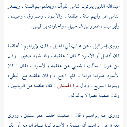
عبد الله
الذين يقرئون الناس القرآن ، ويعلمونهم السنة ، ويصدر
الناس عن رأيهم ستة :
علقمة
،
والأسود
،
ومسروق ، وعبيدة ،
وأبو ميسرة عمرو بن شرحبيل ، والحارث بن قيس .
وروى إسرائيل ، عن غالب أبي الهذيل
، قلت
لإبراهيم
:
أعلقمة
كان أفضل أو
الأسود
؟ قال :
علقمة
، وقد شهد
صفين
. وقال
ابن عون
: سألت
الشعبي
عن
علقمة
والأسود
، فقال : كان
الأسود
صواما قواما ، كثير الحج ، وكان
علقمة
مع البطيء
ويدرك السريع . وقال
مرة الهمداني
: كان
علقمة
من الربانيين ،
وكان
علقمة
عقيما لا يولد له .
وروى عنه
إبراهيم
، قال : صليت خلف
عمر
سنتين . وروى
مغيرة
عن
إبراهيم
أن
علقمة
والأسود
كانا يسافران مع
أبي بكر