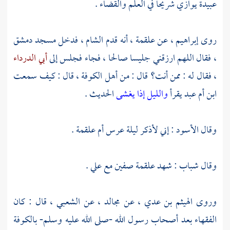
عبيدة
يوازي
شريحا
في العلم والقضاء .
روى
إبراهيم
، عن
علقمة
، أنه قدم
الشام
، فدخل مسجد
دمشق
، فقال اللهم ارزقني جليسا صالحا ، فجاء فجلس إلى
أبي الدرداء
، فقال له : ممن أنت؟ قال : من
أهل
الكوفة
، قال : كيف سمعت
ابن أم عبد
يقرأ
والليل إذا يغشى
الحديث .
وقال
الأسود
: إني لأذكر ليلة عرس
أم علقمة
.
وقال
شباب :
شهد
علقمة
صفين
مع
علي
.
وروى
الهيثم بن عدي
، عن
مجالد
، عن
الشعبي
، قال : كان
الفقهاء بعد أصحاب رسول الله -صلى الله عليه وسلم-
بالكوفة