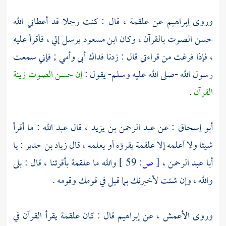
وروى
إبراهيم
عن
علقمة
، قال : كنت رجلا قد أعطاني الله
حسن الصوت بالقرآن ، وكان
ابن مسعود
يرسل إلي ، فأقرأ عليه
، فإذا فرغت من قراءتي قال : زدنا فداك أبي وأمي ; فإني سمعت
رسول الله -صلى الله عليه وسلم- يقول :
إن حسن الصوت زينة
القرآن
.
أبو إسحاق
: عن
عبد الرحمن بن يزيد
، قال
عبد الله
: ما أقرأ
شيئا ولا أعلمه إلا
علقمة
يقرؤه أو يعلمه ، قال
زياد بن حدير
: يا
أبا عبد الرحمن
،
[
ص:
59 ]
والله ما
علقمة
بأقرئنا ، قال : بلى
والله ، وإن شئت لأخبرنك بما قيل في قومك وقومه .
وروى
الأعمش
، عن
إبراهيم
قال : كان
علقمة
يقرأ القرآن في