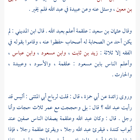
بن معين
، وسئل عنه وعن
عبيدة
في
عبد الله
فلم يخير .
وقال
عثمان بن سعيد
: علقمة أعلم
بعبد الله
. قال
ابن المديني
: لم
يكن أحد من الصحابة له أصحاب حفظوا عنه ، وقاموا بقوله في
الفقه إلا ثلاثة :
زيد بن ثابت
،
وابن مسعود
،
وابن عباس
،
وأعلم الناس
بابن مسعود
:
علقمة
،
والأسود
،
وعبيدة
،
والحارث
.
وروى
زائدة
عن
أبي حمزة
، قال : قلت
لرباح أبي المثنى
: أليس قد
رأيت
عبد الله
؟ قال : بلى وحججت مع
عمر
ثلاث حجات وأنا
رجل . قال : وكان
عبد الله
وعلقمة
يصفان الناس صفين عند
أبواب
كندة
، فيقرئ
عبد الله
رجلا ، ويقرئ
علقمة
رجلا ، فإذا