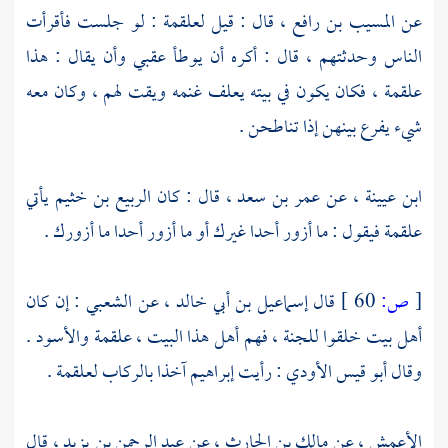
عن
المسيب بن رافع
، قال : قيل
لعلقمة
: لو جلست فأقرأت
الناس وحدثتهم ، قال : أكره أن يوطأ عقبي وأن يقال : هذا
علقمة
، فكان يكون في بيته يعلف غنمه ويقت لهم ، وكان معه
شيء يفرع بينهن إذا تناطحن .
ابن عيينة
، عن
عمر بن سعد
، قال : كان
الربيع بن خثيم
يأتي
علقمة
فيقول : ما أزور أحدا غيرك أو ما أزور أحدا ما أزورك .
[
ص:
60 ]
قال
إسماعيل بن أبي خالد
، عن
الشعبي
: إن كان
أهل بيت خلقوا للجنة ، فهم أهل هذا البيت ،
علقمة
والأسود
.
وقال
أبو قيس الأودي
: رأيت
إبراهيم
آخذا بالركاب
لعلقمة
.
الأعمش
، عن
مالك بن الحارث
، عن
عبد الرحمن بن يزيد
، قال