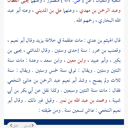
شعبة
وسفيان
، عن
[
ص:
61 ]
منصور
، وعنهما
يحيى القطان
وعبد الرحمن بن مهدي
، وعنهما
علي بن المديني
، وعنه
أبو عبد
الله البخاري
، رحمهم الله .
قال
الهيثم بن عدي
: مات
علقمة
في خلافة
يزيد
وقال
أبو نعيم
،
وقعنب بن محرر
: سنة إحدى وستين . وقال
المدائني
،
يحيى بن
بكير
،
وأبو عبيد
،
وابن معين
،
وابن سعد
، وعدة : مات سنة
اثنتين وستين . ويقال : توفي سنة خمس وستين . ويقال : سنة
ثلاث ولم يصح ، وشذ
أبو نعيم عبد الرحمن بن هانئ النخعي
فقال : مات سنة اثنتين وسبعين . وكذا نقل عن
أبي بكر بن أبي
شيبة
،
ومحمد بن عبد الله بن نمير
. وقيل غير ذلك . وقال
أبو
نعيم النخعي
: عاش تسعين سنة . ومن طبقته :
السابق
التالي