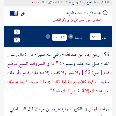
الرئيسية
مجمع الزاوئد ومنبع الفوائد
كتاب الإيمان
باب منه
تراجم الأعلام
مجمع الزاوئد ومنبع الفوائد
الهيثمي - نور الدين علي بن أبي بكر الهيثمي
جزء
صفحة
1
52
156 وعن
جابر بن عبد الله
- رضي الله عنهما - قال : قال رسول
الله - صلى الله عليه وسلم - :
"
ما في السماوات السبع موضع
قدم
[
ص:
52 ]
ولا شبر ولا كف ، إلا فيه ملك قائم ، أو ملك
ساجد
، فإذا كان يوم القيامة قالوا جميعا : سبحانك ما عبدناك
حق عبادتك إلا أنا لم نشرك بك شيئا "
.
رواه
الطبراني
في الكبير ، وفيه
عروة بن مروان
قال الدارقطني :