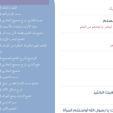
(73) الفقيه والمتفقه
نا
(63) مسند الإمام أحمد
(49) عمدة القاري شرح صحيح البخاري
لمسلم
ليختبر ما عندهم من العلم
(46) حلية الأولياء وطبقات الأصفياء
(46) جامع بيان العلم وفضله لابن عبد البر
(46) الجامع لشعب الإيمان
ين
(35) إتحاف 
ال
(35) التوضيح لشرح الجامع الصحيح
(30) فتح الباري شرح صحيح البخاري
(29) صحيح البخاري
(23) مسند الشاميين
(20) حاشية مسند الإمام أحمد بن حنبل
(20) شرح مشكل الآثار
غيث الكثير
(18) مجمع الزاوئد ومنبع الفوائد
(18) سنن الدارمي
(17) المعجم الكبير
ا رسول الله أوتحتلم المرأة