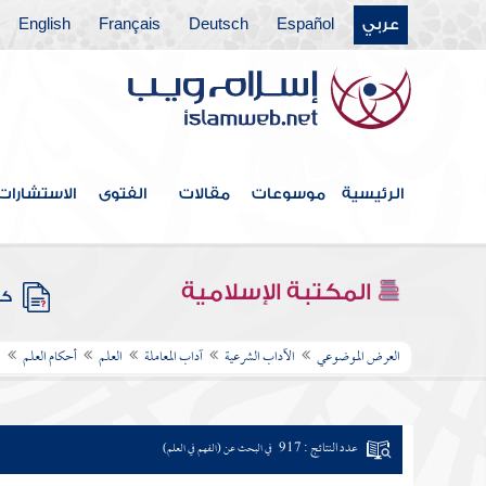
عربي
Español
Deutsch
Français
English
الرئيسية
موسوعات
مقالات
الفتوى
الاستشارات
المكتبة الإسلامية
كتب
العرض الموضوعي
الآداب الشرعية
آداب المعاملة
العلم
أحكام العلم
ا
عدد النتائج : 917
في البحث عن (الفهم في العلم)