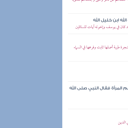
لله ابن خليل الله
كان في يوسف وإخوته آيات للسائلين
رة طيبة أصلها ثابت وفرعها في السماء
المرأة فقال النبي صلى الله
 الدين