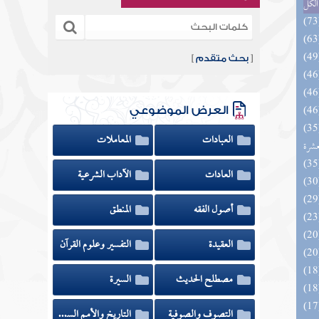
الكل
[
بحث متقدم
]
العرض الموضوعي
المهرة بالفوائد المبتكرة من أطراف
العبادات
المعاملات
عشرة
العادات
الآداب الشرعية
أصول الفقه
المنطق
العقيدة
التفسير وعلوم القرآن
مصطلح الحديث
السيرة
التصوف والصوفية
التاريخ والأمم السابقة