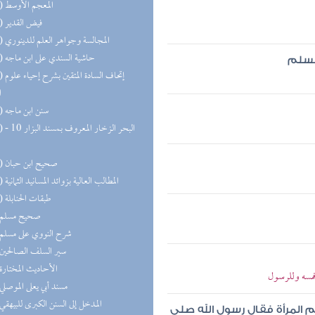
(16) المعجم الأوسط
(16) فيض القدير
(16) المجالسة وجواهر العلم للدينوري
(15) حاشية السندي على ابن ماجه
مسلم
(15) إتحاف
ا
(13) سنن ابن ماجه
(12) البحر 
(10) صحيح ابن حبان
(10) المطالب العالية بزوائد المسانيد الثمانية
(10) طبقات الحنابلة
(9) صحيح مسلم
(9) شرح النووي على مسلم
(8) سير السلف الصالحين
(8) الأحاديث المختارة
مسه وللرسول
(7) مسند أبي يعلى الموصلي
(7) المدخل إلى السنن الكبرى للبيهقي
 المرأة فقال رسول الله صلى