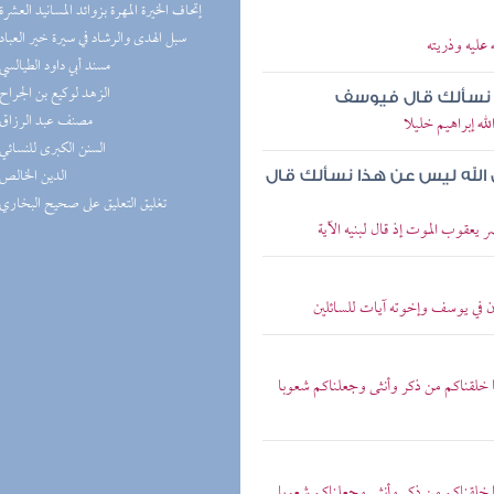
(6) إتحاف الخيرة المهرة بزوائد المسانيد العشرة
(6) سبل الهدى والرشاد في سيرة خير العباد
عليه وذريته
(6) مسند أبي داود الطيالسي
(6) الزهد لوكيع بن الجراح
ا نسألك قال فيوسف
(5) مصنف عبد الرزاق
ه إبراهيم خليلا
(5) السنن الكبرى للنسائي
(5) الدين الخالص
 الله ليس عن هذا نسألك قال
(5) تغليق التعليق على صحيح البخاري
يعقوب الموت إذ قال لبنيه الآية
ن في يوسف وإخوته آيات للسائلين
ا خلقناكم من ذكر وأنثى وجعلناكم شعوبا
ا خلقناكم من ذكر وأنثى وجعلناكم شعوبا