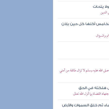
لا يتحات
 الدين
الخامس أكلها كل حين بإذن
ام والسؤال
 الله عليه وسلم لا تزال طائفة من أمتي
لى هلكته في الحق
د القضاة بما أنزل الله تعالى
اء ثم خلق السموات والأرض