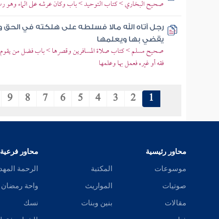
صحيح البخاري > كتاب التوحيد > باب وكان عرشه على الماء وهو ر
رجل آتاه الله مالا فسلطه على هلكته في الحق و
يقضي بها ويعلمها
صحيح مسلم > كتاب صلاة المسافرين وقصرها > باب فضل من يقوم ب
فقه أو غيره فعمل بها وعلمها
9
8
7
6
5
4
3
2
1
محاور رئيسية
محاور فرعية
موسوعات
المكتبة
الرحمة المهد
صوتيات
المواريث
واحة رمضان
مقالات
بنين وبنات
نسك