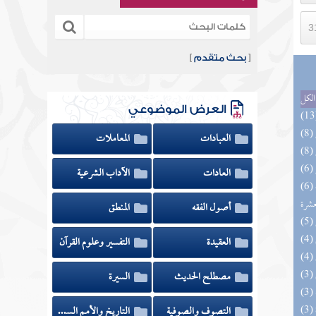
[
بحث متقدم
]
الكل
العرض الموضوعي
العبادات
المعاملات
العادات
الآداب الشرعية
(6) إتحاف المهرة بالفوائد المبتكرة من أطراف
عشرة
أصول الفقه
المنطق
العقيدة
التفسير وعلوم القرآن
مصطلح الحديث
السيرة
التصوف والصوفية
التاريخ والأمم السابقة