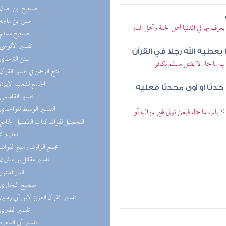
(3) صحيح ابن حبان
(3) سنن ابن ماجه
 بها في الدنيا أهل الجنة وأهل النار
(3) صحيح مسلم
(3) تفسير الألوسي
 يعطيه الله رجلا في القرآن
(2) سنن الترمذي
 ما جاء لا يقتل مسلم بكافر
(2) فتح الرحمن في تفسير القرآن
(2) الجامع لشعب الإيمان
 حدثا أو آوى محدثا فعليه
(2) تفسير القاسمي
(2) التفسير الوسيط للواحدي
 باب ما جاء فيمن تولى غير مواليه أو
لعلوم ال
(2) مجمع الزاوئد ومنبع الفوائد
(2) تفسير مقاتل بن سليمان
(2) الدر المنثور
(2) صحيح البخاري
(2) تفسير القرآن العزيز لابن أبي زمنين
(2) تفسير الطبري
(2) تفسير أبي السعود