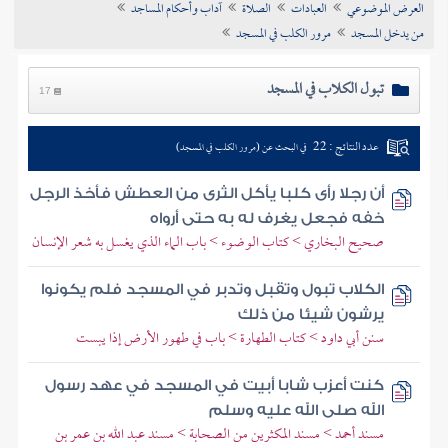
العرض الموضوعي
العبادات
الصلاة
آداب وأحكام المساجد
تراجم الأعلام
من يدخل المسجد
مرور الكلب في المسجد
تبول الكلاب في المسجد
17
عدد النتائج : 22
في البحث عن (مرور الكلب في المسجد)
أن رجلا رأى كلبا يأكل الثرى من العطش فأخذ الرجل
خفه فجعل يغرف له به حتى أرواه
صحيح البخاري > كتاب الوضوء > باب الماء الذي يغسل به شعر الإنسان
الكلاب تبول وتقبل وتدبر في المسجد فلم يكونوا
يرشون شيئا من ذلك
سنن أبي داود > كتاب الطهارة > باب في طهور الأرض إذا يبست
كنت أعزب شابا أبيت في المسجد في عهد رسول
الله صلى الله عليه وسلم
مسند أحمد > مسند المكثرين من الصحابة > مسند عبد الله بن عمر بن