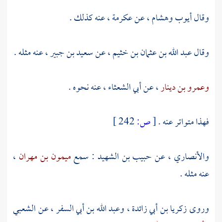
وقال
أيوب
وهشام
، عن
عكرمة
، عنه كذلك .
وقال
عبد الله بن عثمان بن خثيم
، عن
سعيد بن جبير
، عنه مثله .
وعمرو بن دينار
، عن
أبي الشعثاء
، عنه نحوه .
فهذا متواتر عنه .
[
ص:
242 ]
والأنصاري
، عن
حبيب بن الشهيد
: سمع
ميمون بن مهران
،
عنه مثله .
وروى
زكريا بن أبي زائدة
،
وعبد الله بن أبي السفر
، عن
الشعبي