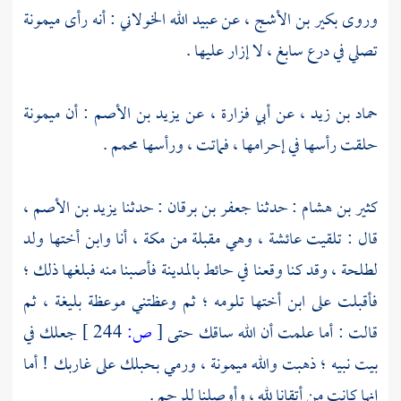
وروى
بكير بن الأشج ،
عن
عبيد الله الخولاني
: أنه رأى
ميمونة
تصلي في درع سابغ ، لا إزار عليها .
حماد بن زيد
، عن
أبي فزارة ،
عن
يزيد بن الأصم
: أن
ميمونة
حلقت رأسها في إحرامها ، فماتت ، ورأسها محمم .
كثير بن هشام :
حدثنا
جعفر بن برقان
: حدثنا
يزيد بن الأصم
،
قال : تلقيت
عائشة
، وهي مقبلة من
مكة
، أنا وابن أختها ولد
لطلحة
، وقد كنا وقعنا في حائط
بالمدينة
فأصبنا منه فبلغها ذلك ؛
فأقبلت على ابن أختها تلومه ؛ ثم وعظتني موعظة بليغة ، ثم
قالت : أما علمت أن الله ساقك حتى
[
ص:
244 ]
جعلك في
بيت نبيه ؛ ذهبت والله
ميمونة
، ورمي بحبلك على غاربك ! أما
إنها كانت من أتقانا لله ، وأوصلنا للرحم .