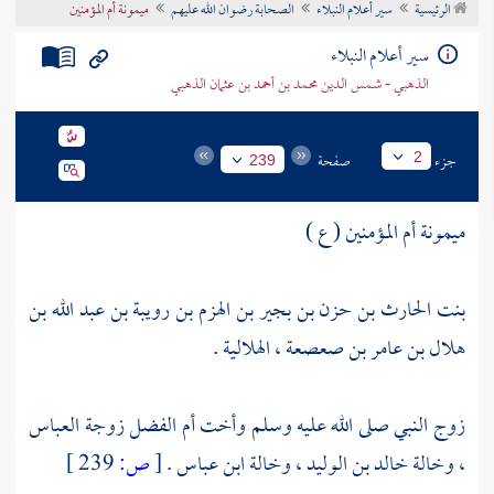
الرئيسية
سير أعلام النبلاء
الصحابة رضوان الله عليهم
ميمونة أم المؤمنين
تراجم الأعلام
سير أعلام النبلاء
الذهبي - شمس الدين محمد بن أحمد بن عثمان الذهبي
جزء
صفحة
2
239
ميمونة أم المؤمنين ( ع )
بنت الحارث بن حزن بن بجير بن الهزم بن رويبة بن عبد الله بن
هلال بن عامر بن صعصعة ، الهلالية .
زوج النبي صلى الله عليه وسلم وأخت
أم الفضل
زوجة
العباس
، وخالة
خالد بن الوليد ،
وخالة
ابن عباس
.
[
ص:
239 ]