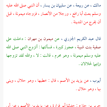
مالك
،
عن ربيعة
، عن
سليمان بن يسار
،
أن النبي صلى الله عليه
وسلم بعث أبا
رافع
، ورجلا من
الأنصار
، فزوجاه
ميمونة
، قبل
أن يخرج من
المدينة
.
قال
عبد الكريم الجزري ،
عن
ميمون بن مهران
: دخلت على
صفية بنت شيبة
، عجوز كبيرة ، فسألتها : أتزوج النبي صلى الله
عليه وسلم
ميمونة
، وهو محرم ، قالت : لا ، والله لقد تزوجها
وإنهما لحلالان .
أيوب
،
عن
يزيد بن الأصم
، قال : خطبها ، وهو حلال ، وبنى
بها ، وهو حلال .
جرير بن حازم
: حدثنا
أبو فزارة
، عن
يزيد بن الأصم
، عن
أبي