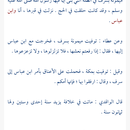
ميمونة
بسرف
في الظلة التي بنى بها فيها رسول الله صلى الله عليه
وسلم ، وقد كانت حلقت في الحج . نزلت في قبرها ، أنا
وابن
عباس
.
وعن
عطاء
: توفيت
ميمونة
بسرف
، فخرجت مع
ابن عباس
إليها ، فقال : إذا رفعتم نعشها ، فلا تزلزلوها ، ولا تزعزعوها .
وقيل : توفيت
بمكة
، فحملت على الأعناق بأمر
ابن عباس
إلى
سرف
، وقال : ارفقوا بها ؛ فإنها أمكم .
قال
الواقدي
: ماتت في خلافة
يزيد
سنة إحدى وستين ولها
ثمانون سنة .