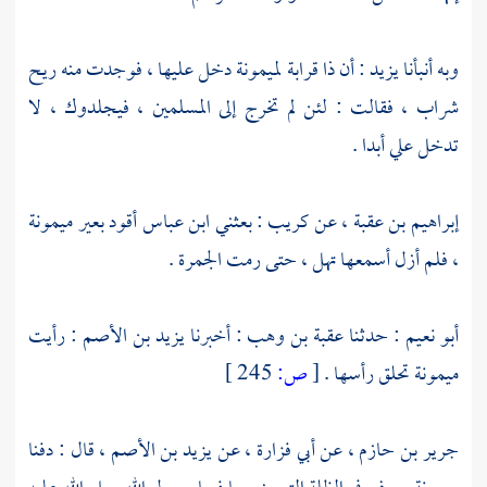
وبه أنبأنا
يزيد
: أن ذا قرابة
لميمونة
دخل عليها ، فوجدت منه ريح
شراب ، فقالت : لئن لم تخرج إلى المسلمين ، فيجلدوك ، لا
تدخل علي أبدا .
إبراهيم بن عقبة
، عن
كريب
: بعثني
ابن عباس
أقود بعير
ميمونة
، فلم أزل أسمعها تهل ، حتى رمت الجمرة .
أبو نعيم
: حدثنا عقبة بن وهب : أخبرنا
يزيد بن الأصم
: رأيت
ميمونة
تحلق رأسها .
[
ص:
245 ]
جرير بن حازم
، عن
أبي فزارة ،
عن
يزيد بن الأصم
، قال : دفنا