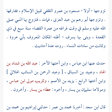
تزوجها - أولا -
مسعود بن عمرو الثقفي
قبيل الإسلام ، ففارقها
. وتزوجها
أبو رهم بن عبد العزى
، فمات ، فتزوج بها النبي صلى
الله عليه وسلم في وقت فراغه من عمرة القضاء سنة سبع في ذي
القعدة ، وبنى بها
بسرف
- أظنه المكان المعروف
بأبي عروة
.
وكانت من سادات النساء . روت عدة أحاديث .
حدث عنها
ابن عباس
، وابن أختها الآخر :
عبد الله بن شداد بن
الهاد
،
وعبيد بن السباق
، [
وعبد الرحمن بن السائب الهلالي
]
وابن أختها الرابع
: يزيد بن الأصم ،
وكريب مولى ابن عباس
،
ومولاها
سليمان بن يسار
، وأخوه :
عطاء بن يسار
. وآخرون .
قال
ابن سعد
: أخبرنا
محمد بن عمر
: حدثني
إبراهيم بن محمد بن