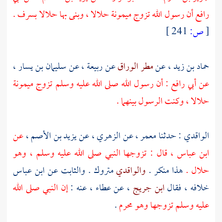
رافع
أن رسول الله تزوج
ميمونة
حلالا ، وبنى بها حلالا
بسرف
.
[
ص:
241 ]
حماد بن زيد
، عن
مطر الوراق
عن ربيعة
، عن
سليمان بن يسار
،
عن
أبي رافع
: أن رسول الله صلى الله عليه وسلم تزوج
ميمونة
حلالا ، وكنت الرسول بينهما .
الواقدي
: حدثنا
معمر
، عن
الزهري
، عن
يزيد بن الأصم
،
عن
ابن عباس
، قال : تزوجها النبي صلى الله عليه وسلم ، وهو
حلال .
هذا منكر .
والواقدي
متروك .
والثابت
عن
ابن عباس
خلافه ، فقال
ابن جريج
، عن
عطاء
، عنه :
إن النبي صلى الله
عليه وسلم تزوجها وهو محرم
.