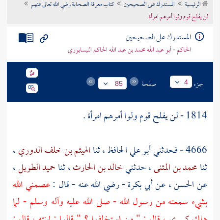
الرئيسية
المستدرك على الصحيحين
كتاب معرفة الصحابة رضي الله تعالى عنهم
تراجم الأعلام
لن يفلح قوم ولوا أمرهم امرأة
المستدرك على الصحيحين
الحاكم - أبو عبد الله محمد بن عبد الله الحاكم النيسابوري
جزء
صفحة
4
85
1814 - لن يفلح قوم ولوا أمرهم امرأة .
4666 - فحدثني
أبو علي الحافظ
، ثنا
الهيثم بن خلف الدوري
،
ثنا
محمد بن المثنى
، حدثني
خالد بن الحارث
، ثنا
حميد الطويل
،
عن
الحسن
، عن
أبي بكرة
- رضي الله عنه - قال :
عصمني الله
بشيء سمعته من رسول الله - صلى الله عليه وآله وسلم - لما
هلك
كسرى
، قال : " من استخلفوا ؟ " قالوا : ابنته ، قال :