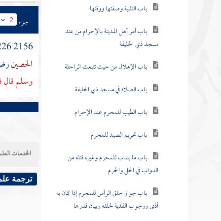
باب التلبية وصفتها ووقتها
جزء
2
باب أمر أهل المدينة بالإحرام من عند
مسجد ذي الحليفة
2156 1226 وحدثنا
الحصين
رضي
باب الإهلال من حيث تنبعث الراحلة
وسلم قال في
باب الصلاة في مسجد ذي الحليفة
باب الطيب للمحرم عند الإحرام
باب تحريم الصيد للمحرم
الخدمات العلم
باب ما يندب للمحرم وغيره قتله من
الدواب في الحل والحرم
ترجمة علم
باب جواز حلق الرأس للمحرم إذا كان به
أذى ووجوب الفدية لحلقه وبيان قدرها