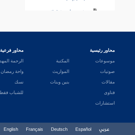
عرباض بن سارية السلمي
باب الغين
باب الفاء
محاور رئيسية
محاور فرعية
باب القاف
موسوعات
المكتبة
الرحمة المهد
باب الكاف
صوتيات
المواريث
واحة رمضان
باب اللام
مقالات
بنين وبنات
نسك
باب الميم
فتاوى
للشباب فقط
استشارات
باب الواو
باب الهاء
عربي
Español
Deutsch
Français
English