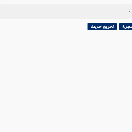
ية
شجرة
تخريج حديث