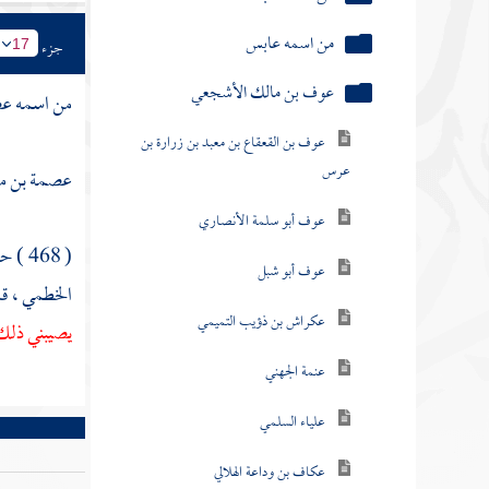
عوف بن مالك الأشجعي
جزء
17
عوف بن القعقاع بن معبد بن زرارة بن
من اسمه ع
عرس
عوف أبو سلمة الأنصاري
عصمة بن م
عوف أبو شبل
( 468 ) حدثنا
عكراش بن ذؤيب التميمي
الخطمي
، ق
عنمة الجهني
يصيبني ذل
علياء السلمي
عكاف بن وداعة الهلالي
عبدة بن حزن النصري