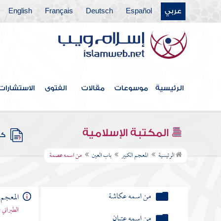
من اسمه عياض
عربي
Español
Deutsch
Français
English
من اسمه عكرمة
من اسمه علقمة
من اسمه عداء
الرئيسية
موسوعات
مقالات
الفتوى
الاستشارات
من اسمه العاص
من اسمه عطارد
المكتبة الإسلامية
كتب
من اسمه عائذ
الرئيسية
المعجم الكبير
باب العين
من اسمه عصمة
من اسمه عكاشة
من اسمه عتبان
المعجم 
الطبراني 
من اسمه عابس