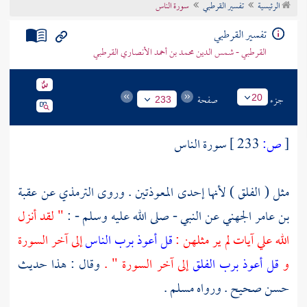
الرئيسية
تفسير القرطبي
سورة الناس
تراجم الأعلام
تفسير القرطبي
القرطبي - شمس الدين محمد بن أحمد الأنصاري القرطبي
جزء
صفحة
20
233
[
ص:
233 ]
سورة الناس
مثل ( الفلق ) لأنها إحدى المعوذتين . وروى
الترمذي
عن
عقبة
بن عامر الجهني
عن النبي - صلى الله عليه وسلم - :
" لقد أنزل
الله علي آيات لم ير مثلهن :
قل أعوذ برب الناس
إلى آخر السورة
و
قل أعوذ برب الفلق
إلى آخر السورة " .
وقال : هذا حديث
حسن صحيح . ورواه
مسلم
.