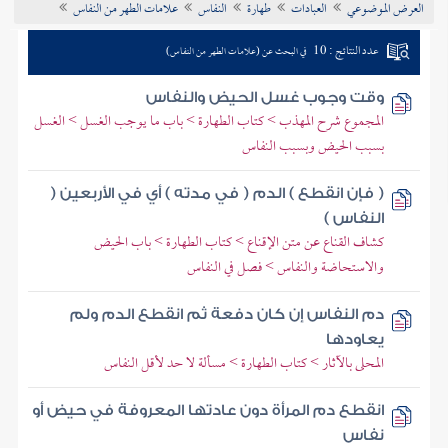
العرض الموضوعي
العبادات
طهارة
النفاس
علامات الطهر من النفاس
تراجم الأعلام
عدد النتائج : 10
في البحث عن (علامات الطهر من النفاس)
وقت وجوب غسل الحيض والنفاس
المجموع شرح المهذب > كتاب الطهارة > باب ما يوجب الغسل > الغسل
بسبب الحيض وبسبب النفاس
( فإن انقطع ) الدم ( في مدته ) أي في الأربعين (
النفاس )
كشاف القناع عن متن الإقناع > كتاب الطهارة > باب الحيض
والاستحاضة والنفاس > فصل في النفاس
دم النفاس إن كان دفعة ثم انقطع الدم ولم
يعاودها
المحلى بالآثار > كتاب الطهارة > مسألة لا حد لأقل النفاس
انقطع دم المرأة دون عادتها المعروفة في حيض أو
نفاس