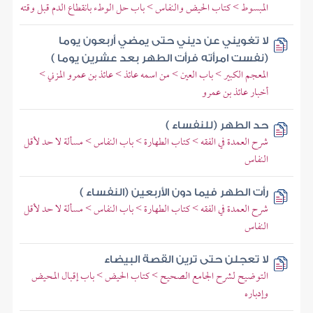
المبسوط > كتاب الحيض والنفاس > باب حل الوطء بانقطاع الدم قبل وقته
لا تغويني عن ديني حتى يمضي أربعون يوما
(نفست امرأته فرأت الطهر بعد عشرين يوما )
المعجم الكبير > باب العين > من اسمه عائذ > عائذ بن عمرو المزني >
أخبار عائذ بن عمرو
حد الطهر (للنفساء )
شرح العمدة في الفقه > كتاب الطهارة > باب النفاس > مسألة لا حد لأقل
النفاس
رأت الطهر فيما دون الأربعين (النفساء )
شرح العمدة في الفقه > كتاب الطهارة > باب النفاس > مسألة لا حد لأقل
النفاس
لا تعجلن حتى ترين القصة البيضاء
التوضيح لشرح الجامع الصحيح > كتاب الحيض > باب إقبال المحيض
وإدباره