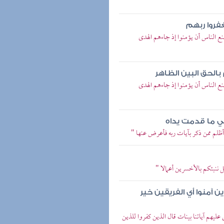
فروا ربهم
نع الناس أن يؤمنوا إذ جاءهم الهدى
الحق البين الظاهر
نع الناس أن يؤمنوا إذ جاءهم الهدى
ي ما قدمت يداه
أظلم ممن ذكر بآيات ربه فأعرض عنها "
 ننبئكم بالأخسرين أعمالا "
ين آمنوا أي الفريقين خير
 عليهم آياتنا بينات قال الذين كفروا للذين