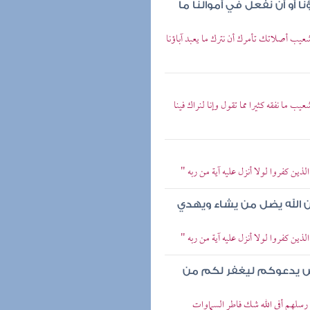
ا أو أن نفعل في أموالنا ما
 شعيب أصلاتك تأمرك أن نترك ما يعبد آباؤنا
ب ما نفقه كثيرا مما تقول وإنا لنراك فينا
ذين كفروا لولا أنزل عليه آية من ربه "
 إن الله يضل من يشاء ويهدي
ذين كفروا لولا أنزل عليه آية من ربه "
رض يدعوكم ليغفر لكم من
ت رسلهم أفي الله شك فاطر السماوات