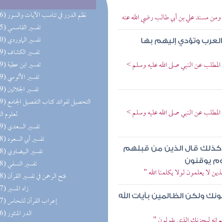
(586) نظم الدرر في تناسب الآيات والسور
 ومن مسند علي بن أبي طالب رضي الله عنه
(585) تفسير القاسمي
(570) تفسير الماوردي
العرب وتؤدي إليهم بها
(569) تفسير الكشاف
المطلب عن النبي صلى الله عليه وسلم >
(569) تفسير ابن عطية
(569) تفسير الألوسي
(569) تفسير الجلالين
(569) التحصيل لفو
المطلب عن النبي صلى الله عليه وسلم >
لعلوم ال
(569) تفسير السعدي
(568) تفسير أبي السعود
آية كذلك قال الذين من قبلهم
(568) تفسير البيضاوي
وم يوقنون
(568) تفسير النسفي
ذين لا يعلمون لولا يكلمنا الله "
(568) فتح الرحمن في تفسير القرآن
(567) زاد المسير
نك ولكن الظالمين بآيات الله
(387) إعراب القرآن للنحاس
(386) الدر المنثور
لم إنه ليحزنك الذي يقولون "