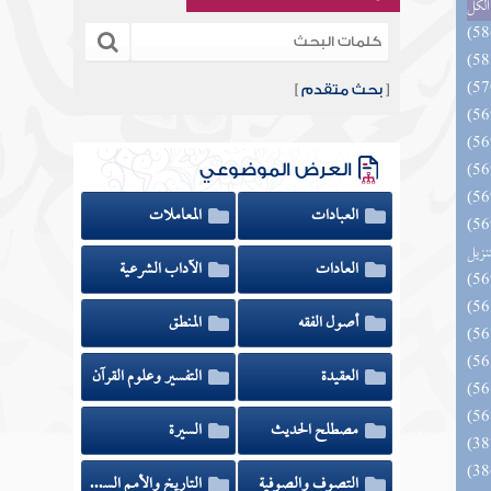
الكل
[
بحث متقدم
]
العرض الموضوعي
العبادات
المعاملات
ائد كتاب التفصيل الجامع
تنزيل
العادات
الآداب الشرعية
أصول الفقه
المنطق
العقيدة
التفسير وعلوم القرآن
مصطلح الحديث
السيرة
التصوف والصوفية
التاريخ والأمم السابقة