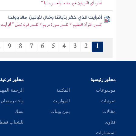
آمنوا أي الفريقين خير مقاما وأحسن نديا "
أفرأيت الذي كفر بآياتنا وقال لأوتين مالا وولدا
تفسير القرآن العظيم > تفسير سورة مريم > تفسير قوله تعالى " أفرأيت ال
.
9
8
7
6
5
4
3
2
1
محاور رئيسية
محاور فرعية
موسوعات
المكتبة
الرحمة المهد
صوتيات
المواريث
واحة رمضان
مقالات
بنين وبنات
نسك
فتاوى
للشباب فقط
استشارات