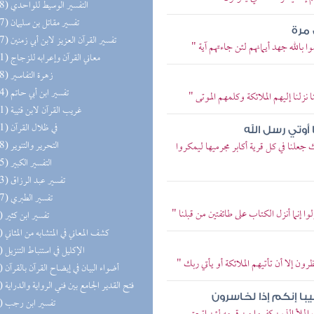
(348) التفسير الوسيط للواحدي
(347) تفسير مقاتل بن سليمان
 مرة
(347) تفسير القرآن العزيز لابن أبي زمنين
 بالله جهد أيمانهم لئن جاءتهم آية "
(331) معاني القرآن وإعرابه للزجاج
(288) زهرة التفاسير
(194) تفسير ابن أبي حاتم
 نزلنا إليهم الملائكة وكلمهم الموتى "
(181) غريب القرآن لابن قتيبة
(171) في ظلال القرآن
أوتي رسل الله
(168) التحرير والتنوير
 جعلنا في كل قرية أكابر مجرميها ليمكروا
(165) التفسير الكبير
(133) تفسير عبد الرزاق
(127) تفسير الطبري
ا إنما أنزل الكتاب على طائفتين من قبلنا "
(64) تفسير ابن كثير
(62) كشف المعاني في المتشابه من المثاني
(53) الإكليل في استنباط التنزيل
ون إلا أن تأتيهم الملائكة أو يأتي ربك "
(38) أضواء البيان في إيضاح القرآن بالقرآن
(34) فتح القدير الجامع بين فني الرواية والدراية
با إنكم إذا لخاسرون
(16) تفسير ابن رجب