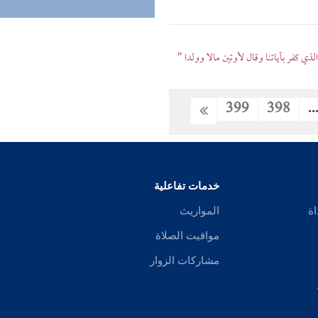
ذي كفر بآياتنا وقال لأوتين مالا وولدا "
399
398
..
خدمات تفاعلية
اة
المواريث
مواقيت الصلاة
مشاركات الزوار