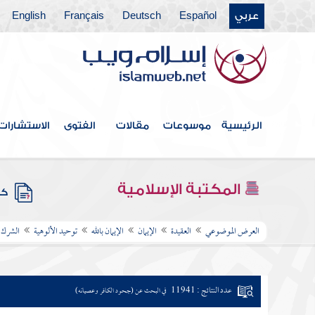
عربي
Español
Deutsch
Français
English
الرئيسية
موسوعات
مقالات
الفتوى
الاستشارات
المكتبة الإسلامية
كتب
العرض الموضوعي
العقيدة
الإيمان
الإيمان بالله
توحيد الألوهية
الشرك
عدد النتائج : 11941
في البحث عن (جحود الكافر وعصيانه)