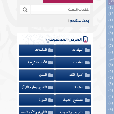
الكل
[
بحث متقدم
]
العرض الموضوعي
العبادات
المعاملات
(7) إتحاف المهرة بالفوائد المبتكرة من أطراف
عشرة
العادات
الآداب الشرعية
أصول الفقه
المنطق
العقيدة
التفسير وعلوم القرآن
مصطلح الحديث
السيرة
التصوف والصوفية
التاريخ والأمم السابقة