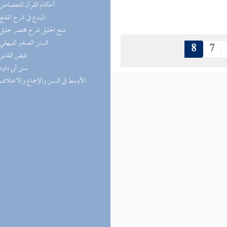
(2) أحكام القرآن للجصاص
(2) المبدع في شرح المقنع
(2) منح الجليل شرح مختصر خليل
(2) السنن الصغير للبيهقي
8
7
(2) فيض القدير
(2) سنن أبي داود
(2) الأوسط في السنن والإجماع والاختلاف