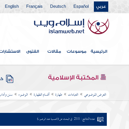
عربي
Español
Deutsch
Français
English
الرئيسية
موسوعات
مقالات
الفتوى
الاستشارات
المكتبة الإسلامية
كتب
العرض الموضوعي
العبادات
طهارة
أقسام الطهارة
الوضوء
سنن وآداب
عدد النتائج : 211
في البحث عن (التسمية عند الوضوء)