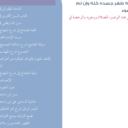
ئه طهر جسده كله وإن لم
(13) الدعاء للطبراني
ضوء
(13) كتاب السنن الكبرى
جل عند الوضوء للصلاة ووجوبه والرخصة في
(11) سنن الدارقطني
(9) تحفة المحتاج في شرح المنهاج
(8) مسند الإمام أحمد
(8) مرقاة المفاتيح شرح مشكاة المصابيح
(7) المجموع شرح المهذب
ال
(6) نهاية المحتاج إلى شرح المنهاج
(5) الإنصاف
(5) عون المعبود
(5) سنن ابن ماجه
(5) حاشية السندي على ابن ماجه
(4) البحر الرائق شرح كنز الدقائق
(4) مجمع الزاوئد ومنبع الفوائد
(4) الطهور للقاسم بن سلام