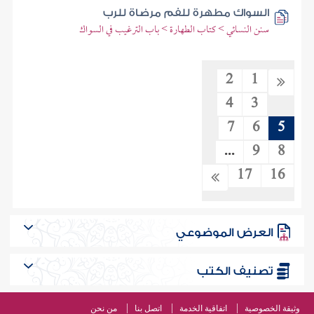
السواك مطهرة للفم مرضاة للرب
سنن النسائي > كتاب الطهارة > باب الترغيب في السواك
2
1
4
3
7
6
5
...
9
8
17
16
العرض الموضوعي
تصنيف الكتب
وثيقة الخصوصية
اتفاقية الخدمة
اتصل بنا
من نحن