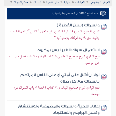
العرض الموضوعي
العبادات
طهارة
سنن الفطرة
السواك
حكم السواك
تراجم الأعلام
عدد النتائج : 504
في البحث عن (حكم السواك)
والسواك (سنن الفطرة )
تفسير البغوي > سورة البقرة > تفسير قوله تعالى " الذين آتيناهم الكتاب
يتلونه حق تلاوته أولئك يؤمنون به "
استعمال سواك الغير ليس بمكروه
فتح الباري شرح صحيح البخاري > كتاب الوضوء > باب فضل من بات
على الوضوء
لولا أن أشق على أمتي أو على الناس لأمرتهم
بالسواك مع كل صلاة
فتح الباري شرح صحيح البخاري > كتاب الجمعة > باب السواك يوم
الجمعة
إعفاء اللحية والسواك والمضمضة والاستنشاق
وغسل البراجم والاستنجاء