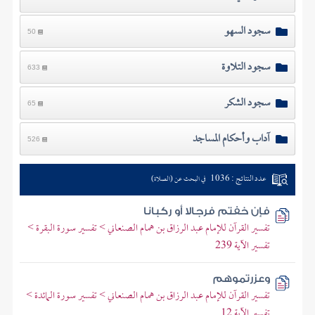
سجود السهو
50
سجود التلاوة
633
سجود الشكر
65
آداب وأحكام المساجد
526
عدد النتائج : 1036
في البحث عن (الصلاة)
فإن خفتم فرجالا أو ركبانا
تفسير القرآن للإمام عبد الرزاق بن همام الصنعاني > تفسير سورة البقرة >
تفسير الآية 239
وعزرتموهم
تفسير القرآن للإمام عبد الرزاق بن همام الصنعاني > تفسير سورة المائدة >
تفسير الآية 12