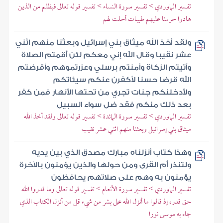
تفسير الماوردي > تفسير سورة النساء > تفسير قوله تعالى فبظلم من الذين
هادوا حرمنا عليهم طيبات أحلت لهم
ولقد أخذ الله ميثاق بني إسرائيل وبعثنا منهم اثني
عشر نقيبا وقال الله إني معكم لئن أقمتم الصلاة
وآتيتم الزكاة وآمنتم برسلي وعزرتموهم وأقرضتم
الله قرضا حسنا لأكفرن عنكم سيئاتكم
ولأدخلنكم جنات تجري من تحتها الأنهار فمن كفر
بعد ذلك منكم فقد ضل سواء السبيل
تفسير الماوردي > تفسير سورة المائدة > تفسير قوله تعالى ولقد أخذ الله
ميثاق بني إسرائيل وبعثنا منهم اثني عشر نقيب
وهذا كتاب أنزلناه مبارك مصدق الذي بين يديه
ولتنذر أم القرى ومن حولها والذين يؤمنون بالآخرة
يؤمنون به وهم على صلاتهم يحافظون
تفسير الماوردي > تفسير سورة الأنعام > تفسير قوله تعالى وما قدروا الله
حق قدره إذ قالوا ما أنزل الله على بشر من شيء قل من أنزل الكتاب الذي
جاء به موسى نورا