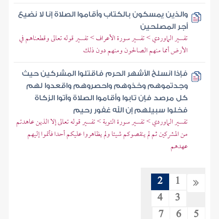
والذين يمسكون بالكتاب وأقاموا الصلاة إنا لا نضيع
أجر المصلحين
تفسير الماوردي > تفسير سورة الأعراف > تفسير قوله تعالى وقطعناهم في
الأرض أمما منهم الصالحون ومنهم دون ذلك
فإذا انسلخ الأشهر الحرم فاقتلوا المشركين حيث
وجدتموهم وخذوهم واحصروهم واقعدوا لهم
كل مرصد فإن تابوا وأقاموا الصلاة وآتوا الزكاة
فخلوا سبيلهم إن الله غفور رحيم
تفسير الماوردي > تفسير سورة التوبة > تفسير قوله تعالى إلا الذين عاهدتم
من المشركين ثم لم ينقصوكم شيئا ولم يظاهروا عليكم أحدا فأتموا إليهم
عهدهم
2
1
4
3
7
6
5