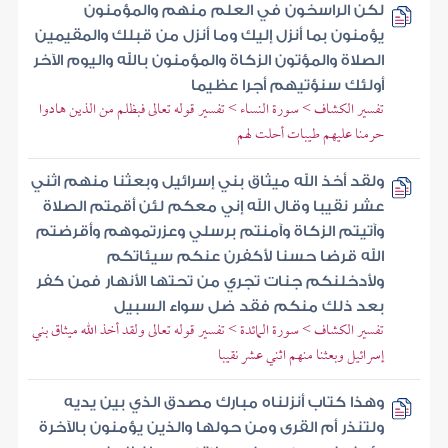
لكن الراسخون في العلم منهم والمؤمنون
يؤمنون بما أنزل إليك وما أنزل من قبلك والمقيمين
الصلاة والمؤتون الزكاة والمؤمنون بالله واليوم الآخر
أولئك سنؤتيهم أجرا عظيما
تفسير الكشاف > سورة النساء > تفسير قوله تعالى فبظلم من الذين هادوا
حرمنا عليهم طيبات أحلت لهم
ولقد أخذ الله ميثاق بني إسرائيل وبعثنا منهم اثني
عشر نقيبا وقال الله إني معكم لئن أقمتم الصلاة
وآتيتم الزكاة وآمنتم برسلي وعزرتموهم وأقرضتم
الله قرضا حسنا لأكفرن عنكم سيئاتكم
ولأدخلنكم جنات تجري من تحتها الأنهار فمن كفر
بعد ذلك منكم فقد ضل سواء السبيل
تفسير الكشاف > سورة المائدة > تفسير قوله تعالى ولقد أخذ الله ميثاق بني
إسرائيل وبعثنا منهم اثني عشر نقيبا
وهذا كتاب أنزلناه مبارك مصدق الذي بين يديه
ولتنذر أم القرى ومن حولها والذين يؤمنون بالآخرة