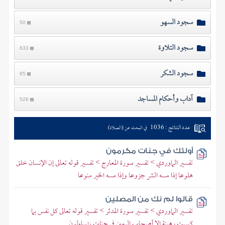
سجود السهو
50
سجود التلاوة
633
سجود الشكر
65
آداب وأحكام المساجد
526
عدد النتائج : 1036
في البحث عن (الصلاة)
أولئك في جنات مكرمون
تفسير الماوردي > تفسير سورة المعارج > تفسير قوله تعالى إن الإنسان خلق
هلوعا إذا مسه الشر جزوعا وإذا مسه الخير منوعا
قالوا لم نك من المصلين
تفسير الماوردي > تفسير سورة المدثر > تفسير قوله تعالى كل نفس بما
كسبت رهينة إلا أصحاب اليمين في جنات يتساءلون