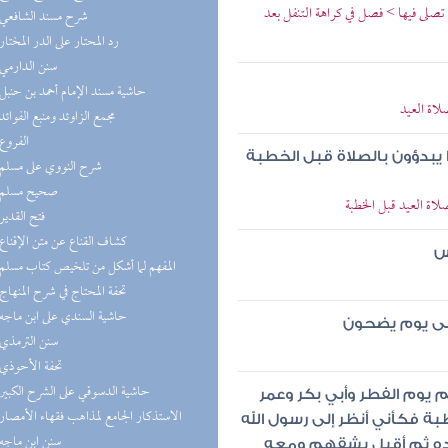
تصلى فيها > فصل في كراهة التنفل بعد
(6) شرح مسند الشافعي
(6) رد المحتار على الدر المختار
(5) سنن الدارمي
(5) حاشية مسند الإمام أحمد بن حنبل
اة العيد
(4) مجمع الزاوئد ومنبع الفوائد
(4) الفروع
ا يبدؤون بالصلاة قبل الخطبة
(4) شرح النووي على مسلم
(4) صحيح مسلم
اة العيد قبل الخطبة
(4) فتح القدير
(3) كشاف القناع عن متن الإقناع
س
(3) المفهم لما أشكل من تلخيص كتاب مسلم
(3) تحفة المحتاج في شرح المنهاج
(3) حاشية السندي على ابن ماجه
حى يوم يضحون
(3) سنن الترمذي
(3) تحفة الأحوذي
(3) حاشية الدسوقي على الشرح الكبير
 يوم الفطر وأبي بكر وعمر
(3) الاستذكار الجامع لمذاهب فقهاء الأمصار
 فكأني أنظر إلى رسول الله
(3) سنن ابن ماجه
يده ثم أقبل يشقهم ومعه