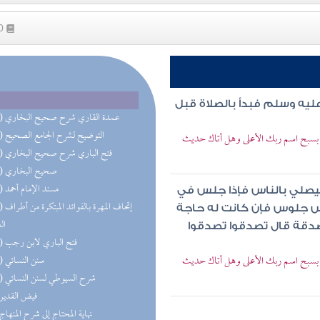
90
ليه وسلم فبدأ بالصلاة قبل
(27) عمدة القاري شرح صحيح البخاري
(22) التوضيح لشرح الجامع الصحيح
ن بسبح اسم ربك الأعلى وهل أتاك حديث
(21) فتح الباري شرح صحيح البخاري
(19) صحيح البخاري
(14) مسند الإمام أحمد
فيصلي بالناس فإذا جلس في
(13) إتحاف 
اس جلوس فإن كانت له حاجة
ال
الصدقة قال تصدقوا تصدقوا
(13) فتح الباري لابن رجب
ن بسبح اسم ربك الأعلى وهل أتاك حديث
(11) سنن النسائي
(11) شرح السيوطي لسنن النسائي
(9) فيض القدير
(7) نهاية المحتاج إلى شرح المنهاج