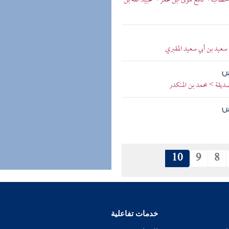
الخطاب > نافع مولى ابن عمر > عبيد الله بن
 سعيد بن أبي سعيد المقبري
س
صديقة > محمد بن المنكدر
س
10
9
8
خدمات تفاعلية