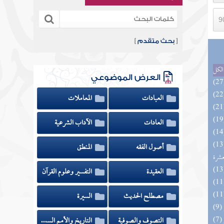
[
بحث متقدم
]
الكل
العرض الموضوعي
العبادات
المعاملات
العادات
الآداب الشرعية
المهرة بالفوائد المبتكرة من أطراف
أصول الفقه
المنطق
عشرة
العقيدة
التفسير وعلوم القرآن
مصطلح الحديث
السيرة
التصوف والصوفية
التاريخ والأمم السابقة