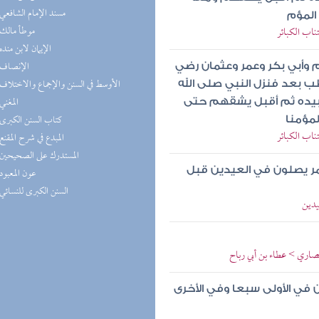
(3) مسند الإمام الشافعي
 المؤم
(2) موطأ مالك
ناب الكبائر
(2) الإيمان لابن منده
(2) الإنصاف
 وأبي بكر وعمر وعثمان رضي
(2) الأوسط في السنن والإجماع والاختلاف
 بعد فنزل النبي صلى الله
(2) المغني
 بيده ثم أقبل يشقهم حتى
(2) كتاب السنن الكبرى
لمؤمنا
ناب الكبائر
(2) المبدع في شرح المقنع
(2) المستدرك على الصحيحين
مر يصلون في العيدين قبل
(2) عون المعبود
(2) السنن الكبرى للنسائي
يدين
أنصاري > عطاء بن أبي رباح
 في الأولى سبعا وفي الأخرى