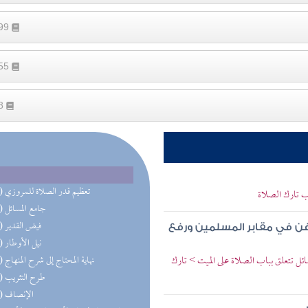
199
455
28
(43) تعظيم قدر الصلاة للمروزي
ب تارك الصلاة
(23) جامع المسائل
(17) فيض القدير
فن في مقابر المسلمين ورفع
(11) نيل الأوطار
ئل تتعلق بباب الصلاة على الميت > تارك
(10) نهاية المحتاج إلى شرح المنهاج
(10) طرح التثريب
(10) الإنصاف