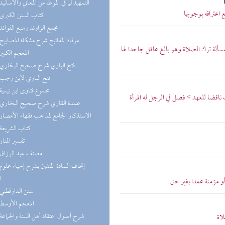
(9) التمهيد لما في الموطأ من المعاني والأسانيد
اعترافه بوجوبها
(9) كتاب السنن الكبرى
(9) مجمع الزاوئد ومنبع الفوائد
(7) مرقاة المفاتيح شرح مشكاة المصابيح
سألة ترك الصلاة وهو بالغ عاقل جاحدا لها
(7) المعجم الكبير
(7) فتح الباري شرح صحيح البخاري
(7) فتح الباري لابن رجب
(6) مجموع فتاوى ابن تيمية
 ناقضا للعهد > فصل في الرجل له المرأة
(6) عمدة القاري شرح صحيح البخاري
(6) الاستذكار الجامع لمذاهب فقهاء الأمصار
(6) كتاب الشريعة
(5) تفسير المنار
(5) مصنف عبد الرزاق
ا
و مؤمنة عمدا بغير حق
(5) سنن الدارقطني
(5) المعجم الأوسط
(5) شرح أصول اعتقاد أهل السنة والجماعة
لاة