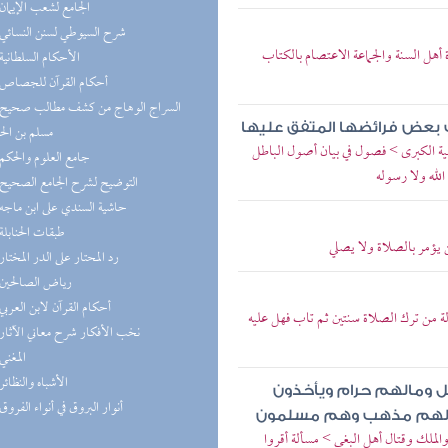
(4) الجامع لشعب الإيمان
(4) شرح السيوطي لسنن النسائي
أهل السنة والجماعة الاعتصام بالكتاب
(4) الأحكام السلطانية
(4) أحكام القرآن للجصاص
 بعض فرائضها المتفق عليها
مسلم بن ال
ية الكبرى > فصول في بيان أصول الباطل
(4) جامع العلوم والحكم
 الله ولا رسوله
(4) التوضيح لشرح الجامع الصحيح
(3) حاشية السندي على ابن ماجه
(3) طبقات الحنابلة
 يؤمر بالصلاة ولا يصلي
(3) رد المحتار على الدر المختار
(3) رياض الصالحين
(3) أحكام القرآن لابن العربي
ة من ترك الصلاة سنتين ثم تاب فهل عليه
(2) نخب الأفكار شرح معاني الآثار
(2) المغني
(2) الأشباه والنظائر
ل ومالهم حرام ويأخذون
(2) أنوار البروق في أنواء الفروق
رف لهم مذهب وهم مسلمون
والملك وقتال أهل البغي > مسألة أقروا