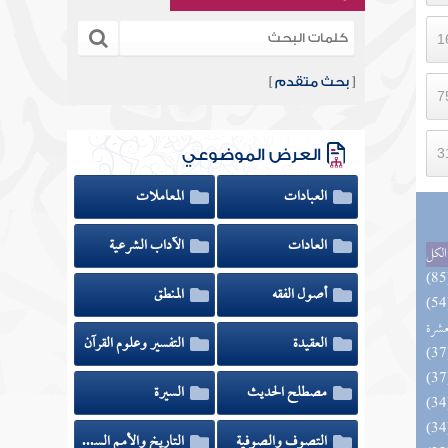
[
بحث متقدم
]
العرض الموضوعي
العبادات
المعاملات
العادات
الآداب الشرعية
الكل
أصول الفقه
المنطق
المهرة بالفوائد المبتكرة من أطراف
عشرة
العقيدة
التفسير وعلوم القرآن
مصطلح الحديث
السيرة
التصوف والصوفية
التاريخ والأمم السابقة