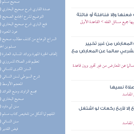
(32) صحيح مسلم
(28) عمدة القاري شرح صحيح البخاري
نها وإلا فنافلة أو فائتة
(22) التوضيح لشرح الجامع الصحيح
ا جميع مسائل الفقه > القاعدة الأولى
(19) فتح الباري شرح صحيح البخاري
(17) عون المعبود
(17) السر
المعارض من غير تخيير
مسلم بن ال
لشرعي سالما عن المعارض مع
(17) إتحاف الخيرة المهرة بزوائد المسانيد العشرة
(17) تعظيم قدر الصلاة للمروزي
الما عن المعارض من غير تخيير وبين قاعدة
(16) السنن الكبرى للنسائي
(15) شرح السيوطي لسنن النسائي
(15) المعجم الأوسط
لاة نسيها
(15) مجمع الزاوئد ومنبع الفوائد
المفاسد
(15) صحيح البخاري
(14) سنن أبي داود
إلا لأربع ركعات لو اشتغل
(14) المفهم لما أشكل من تلخيص كتاب مسلم
(14) سنن النسائي
المفاسد
(12) فيض القدير