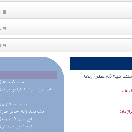
16
75
31
ملها فيه ثم صلى أربعا
(85) مسند الإمام أحمد
(54) إتحاف 
ف عليه
ال
(37) مصنف عبد الرزاق
الإعادة
(37) حاشية مسند الإمام أحمد بن حنبل
(34) فتح الباري لابن رجب
(34) شرح النووي على مسلم