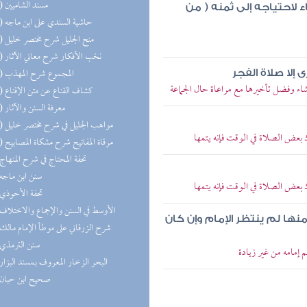
(12) مسند الشاميين
ء لاحتياجه إلى ثمنه ( من
(11) حاشية السندي على ابن ماجه
(11) منح الجليل شرح مختصر خليل
(11) نخب الأفكار شرح معاني الآثار
(11) المجموع شرح المهذب
إلا صلاة الفجر
اء وفضل تأخيرها مع مراعاة حال الجماعة
(10) كشاف القناع عن متن الإقناع
(10) معرفة السنن والآثار
(10) مواهب الجليل في شرح مختصر خليل
 بعض الصلاة في الوقت فإنه يتمها
(10) مرقاة المفاتيح شرح مشكاة المصابيح
(9) تحفة المحتاج في شرح المنهاج
(9) سنن ابن ماجه
 بعض الصلاة في الوقت فإنه يتمها
(8) تحفة الأحوذي
(8) الأوسط في السنن والإجماع والاختلاف
نها لم ينتظر الإمام وإن كان
(7) شرح الزرقاني على موطأ الإمام مالك
(7) سنن الترمذي
 إمامه من غير زيادة
(7) البحر الزخار المعروف بمسند البزار
(7) صحيح ابن حبان