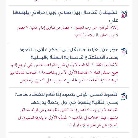
الشيطان قد حال بين صلاتي وبين قراءتي يلبسها
علي
إعلام الموقعين عن رب العالمين > فصل من فتاوى إمام المفتين > فصل
فتاوى تتعلق بالصلاة وأركانها
عجز عن القراءة فانتقل إلى الذكر فأتى بالتعوذ
ودعاء الاستفتاح قاصدا به السنة والبدلية
الأشباه والنظائر > الكتاب الأول في شرح القواعد الخمس التي ترجع إليها
جميع مسائل الفقه > القاعدة الأولى الأمور بمقاصدها > المبحث الثالث فيما
شرعت النية لأجله > الأمر الخامس مما يترتب على التمييز الإخلاص
التعوذ فعلى الأولى يتعوذ إذا قام للقضاء خاصة
وعلى الثانية يتعوذ في أول ركعة يدركها
القواعد لابن رجب > فصل فوائد تلحق بالقواعد وهي فوائد مسائل
مشتهرة فيها اختلاف في المذهب > المسألة الأولى ما يدركه المسبوق في
الصلاة هل هو آخر صلاته أو أولها