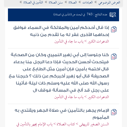
العرض الموضوعي
العبادات
الصلاة
سنن الصلاة
التأمين في الصلاة
تراجم الأعلام
عدد النتائج : 743
في البحث عن (التأمين في الصلاة)
إذا قال أحدكم آمين والملائكة في السماء فوافق
إحداهما الأخرى غفر له ما تقدم من ذنبه
الدعوات الكبير > باب ما جاء في التأمين
كنا جلوسا إلى أبي زهير النميري وكان من الصحابة
فيتحدث أحسن الحديث فإذا دعا الرجل منا بدعاء
قال اختمه بآمين فإن آمين مثل الطابع على
الصحيفة قال أبو زهير أخبركم عن ذلك ؟ خرجنا مع
رسول الله صلى الله عليه وسلم ذات ليلة فأتينا
على رجل قد ألح في المسألة فوقف ال
الدعوات الكبير > باب ما جاء في التأمين
الإمام يجهر بالتأمين في صلاة الجهر ويقتدي به
المأموم
السنن الصغير للبيهقي > كتاب الصلاة > باب الإمام يجهر بالتأمين في