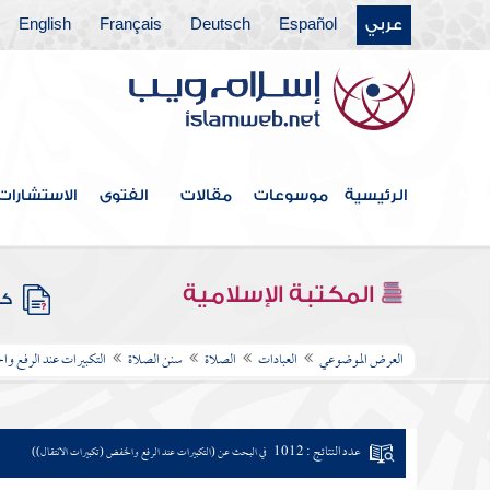
عربي
Español
Deutsch
Français
English
الرئيسية
موسوعات
مقالات
الفتوى
الاستشارات
المكتبة الإسلامية
كتب
العرض الموضوعي
العبادات
الصلاة
سنن الصلاة
التكبيرات عند الرفع وا
عدد النتائج : 1012
في البحث عن (التكبيرات عند الرفع والخفض (تكبيرات الانتقال))