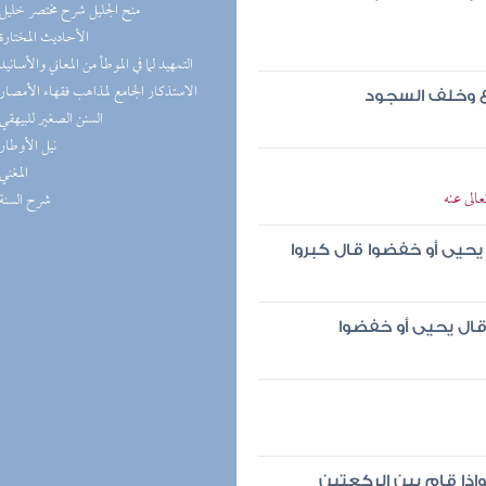
(8) منح الجليل شرح مختصر خليل
(8) الأحاديث المختارة
(8) التمهيد لما في الموطأ من المعاني والأسانيد
(8) الاستذكار الجامع لمذاهب فقهاء الأمصار
وع وخلف السجود
(7) السنن الصغير للبيهقي
(7) نيل الأوطار
(7) المغني
الى عنه
(7) شرح السنة
 يحيى أو خفضوا قال كبروا
 قال يحيى أو خفضوا
وإذا قام بين الركعتين