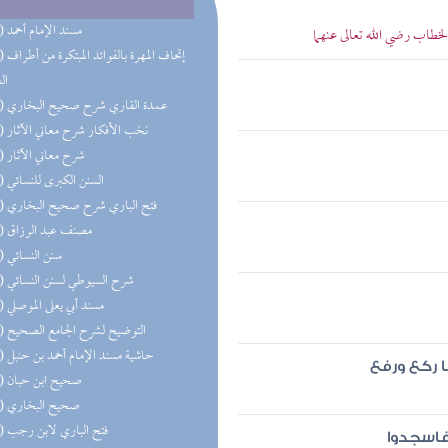
(67) مسند الإمام أحمد
خطاب رضي الله تعالى عنهما
(53) إتحاف 
ال
(52) عمدة القاري شرح صحيح البخاري
(50) نخب الأفكار شرح معاني الآثار
(41) شرح معاني الآثار
(40) السنن الكبرى للنسائي
(32) فتح الباري شرح صحيح البخاري
(31) مصنف عبد الرزاق
(27) سنن النسائي
(27) شرح السيوطي لسنن النسائي
(26) مسند أبي يعلى الموصلي
(25) التوضيح لشرح الجامع الصحيح
(24) حاشية مسند الإمام أحمد بن حنبل
ا ركع ورفع
(24) صحيح ابن حبان
(21) صحيح البخاري
(20) فتح الباري لابن رجب
 فاسجدوا