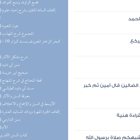
(18) مجمع الزاوئد ومنبع الفوائد
(17) إتحاف
ا
الحمد
(17) عون المعبود
(16) المجموع شرح المهذب
(16) البحر 
يركع
(14) شرح مشكل الآثار
(14) سنن أبي داود
(13) صحيح ابن خزيمة
(12) تحفة المحتاج في شرح المنهاج
 الضالين قال آمين ثم كبر
(12) مسند أبي داود الطيالسي
(12) معرفة السنن والآثار
(12) الأوسط في السنن والإجماع والاختلاف
(11) إتحاف الخيرة المهرة بزوائد المسانيد العشرة
قراءة هنية
(10) سنن الدارمي
(10) الأم
(9) كتاب السنن الكبرى
أشبهكم صلاة برسول الله