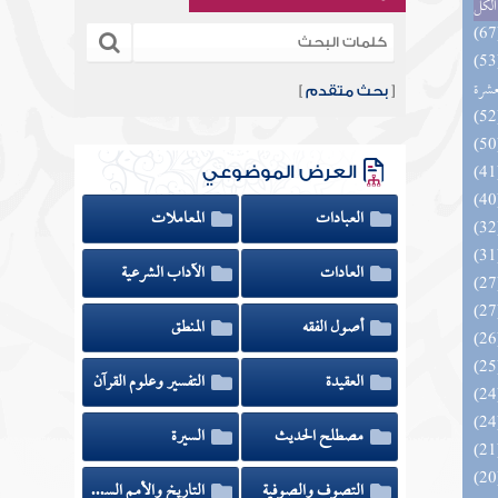
الكل
المهرة بالفوائد المبتكرة من أطراف
عشرة
[
بحث متقدم
]
العرض الموضوعي
العبادات
المعاملات
العادات
الآداب الشرعية
أصول الفقه
المنطق
العقيدة
التفسير وعلوم القرآن
مصطلح الحديث
السيرة
التصوف والصوفية
التاريخ والأمم السابقة