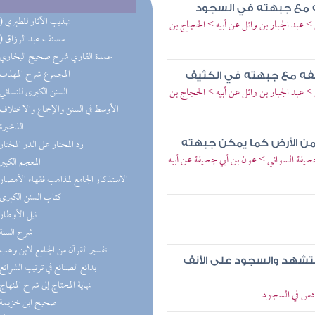
فه مع جبهته في السجود
(38) تهذيب الآثار للطبري
 عبد الجبار بن وائل عن أبيه > الحجاج بن
(14) مصنف عبد الرزاق
(8) عمدة القاري شرح صحيح البخاري
(7) المجموع شرح المهذب
أنفه مع جبهته في الكثيف
 عبد الجبار بن وائل عن أبيه > الحجاج بن
(6) السنن الكبرى للنسائي
(5) الأوسط في السنن والإجماع والاختلاف
(5) الذخيرة
(5) رد المحتار على الدر المختار
 من الأرض كما يمكن جبهته
حيفة السوائي > عون بن أبي جحيفة عن أبيه
(5) المعجم الكبير
(5) الاستذكار الجامع لمذاهب فقهاء الأمصار
(5) كتاب السنن الكبرى
(5) نيل الأوطار
(4) شرح السنة
(4) تفسير القرآن من الجامع لابن وهب
لتشهد والسجود على الأنف
(4) بدائع الصنائع في ترتيب الشرائع
(4) نهاية المحتاج إلى شرح المنهاج
سادس في السجود
(3) صحيح ابن خزيمة