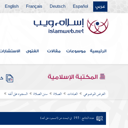
عربي
Español
Deutsch
Français
English
الرئيسية
موسوعات
مقالات
الفتوى
الاستشارات
المكتبة الإسلامية
كتب
العرض الموضوعي
العبادات
الصلاة
سنن الصلاة
السجود على أنفه
عدد النتائج : 193
في البحث عن (السجود على أنفه)