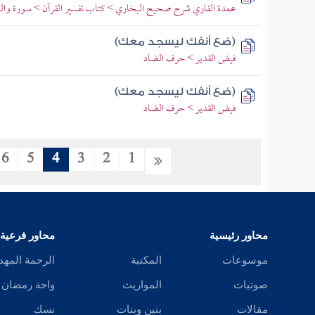
عمدة القاري شرح صحيح البخاري > كتاب تفسير القرآن > سورة والن
(ضع أنفك ليسجد معك)
فيض القدير > حرف الضاد
(ضع أنفك ليسجد معك)
فيض القدير > حرف الضاد
6
5
4
3
2
1
محاور رئيسية
محاور فرعية
موسوعات
المكتبة
الرحمة المهد
صوتيات
المواريث
واحة رمضان
مقالات
بنين وبنات
نسك